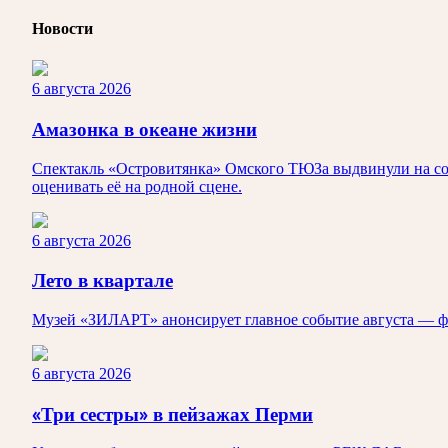
Новости
6 августа 2026
Амазонка в океане жизни
Спектакль «Островитянка» Омского ТЮЗа выдвинули на сои
оценивать её на родной сцене.
6 августа 2026
Лето в квартале
Музей «ЗИЛАРТ» анонсирует главное событие августа — ф
6 августа 2026
«Три сестры» в пейзажах Перми