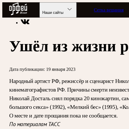
Радио Орфей
Сетка вещания
Радио классической музыки «Орфей»
Новости
Наши сайты
Ушёл из жизни 
Дата публикации:
19 января 2023
Народный артист РФ, режиссёр и сценарист Никола
кинематографистов РФ. Причины смерти неизвес
Николай Досталь снял порядка 20 кинокартин, сам
большого секса» (1992), «Мелкий бес» (1995), «Ко
О месте и дате прощания пока не сообщается.
По материалам ТАСС