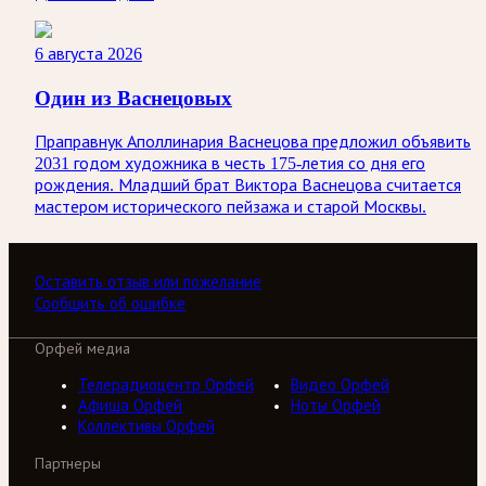
6 августа 2026
Один из Васнецовых
Праправнук Аполлинария Васнецова предложил объявить
2031 годом художника в честь 175-летия со дня его
рождения. Младший брат Виктора Васнецова считается
мастером исторического пейзажа и старой Москвы.
Оставить отзыв или пожелание
Сообщить об ошибке
Орфей медиа
Телерадиоцентр Орфей
Видео Орфей
Афиша Орфей
Ноты Орфей
Коллективы Орфей
Партнеры