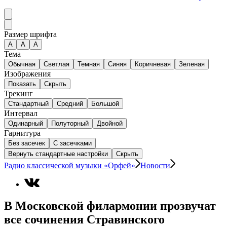
Размер шрифта
А
A
A
Тема
Обычная
Светлая
Темная
Синяя
Коричневая
Зеленая
Изображения
Показать
Скрыть
Трекинг
Стандартный
Средний
Большой
Интервал
Одинарный
Полуторный
Двойной
Гарнитура
Без засечек
С засечками
Вернуть стандартные настройки
Скрыть
Радио классической музыки «Орфей»
Новости
В Московской филармонии прозвучат
все сочинения Стравинского