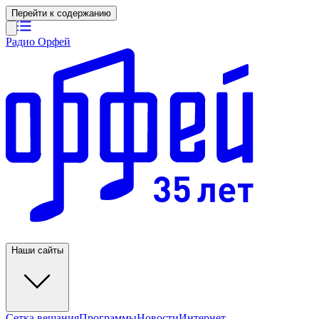
Перейти к содержанию
Радио Орфей
Наши сайты
Сетка вещания
Программы
Новости
Интернет-