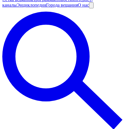
каналы
Энциклопедия
Города вещания
О нас