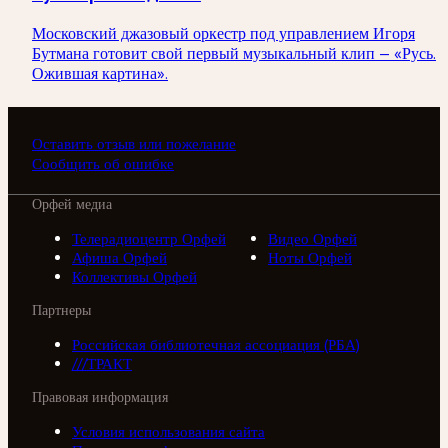
Московский джазовый оркестр под управлением Игоря
Бутмана готовит свой первый музыкальный клип — «Русь.
Ожившая картина».
Оставить отзыв или пожелание
Сообщить об ошибке
Орфей медиа
Телерадиоцентр Орфей
Видео Орфей
Афиша Орфей
Ноты Орфей
Коллективы Орфей
Партнеры
Российская библиотечная ассоциация (РБА)
///ТРАКТ
Правовая информация
Условия использования сайта