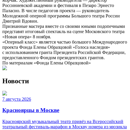
Корчак. Художественный руководитель — директор
Россиниевской академии и фестиваля в Пезаро Эрнесто
Паласио. В числе педагогов проекта — руководитель
Молодежной оперной программы Большого театра России
Дмитрий Вдовин.
Признанные мастера вместе со своими юными подопечными
представят итоговый спектакль на сцене Московского театра
«Новая опера» 8 ноября.
«Оперный класс» является частью большого Международного
проекта Фонда Елены Образцовой «Голоса наследия»
с использованием гранта Президента Российской Федерации,
предоставленного Фондом президентских грантов.
По материалам «Фонда Елены Образцовой»
Новости
7 августа 2026
Красноярцы в Москве
Красноярский музыкальный театр привёз на Всероссийский
театральный фестиваль-марафон в Москву номера из мюзикла