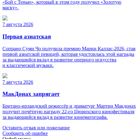
«Бой с Тенью», который в этом году получил «Золотую
маску».
7 августа 2026
Первая азиатская
Сопрано Суми Чо получила премию Марии Каллас-2026, став
первой азиатской певицей, которая удостоилась этой награды
за выдающийся вклад в развитие оперного искусства
и классической музыки.
7 августа 2026
МакДонах запрягает
Британо-ирландский режиссёр и драматург Мартин Макдонах
получит почётную награду 22-го Цюрихского кинофестиваля
за выдающийся вклад в развитие кинематографа.
Оставить отзыв или пожелание
Сообщить об ошибке
Орфей медиа