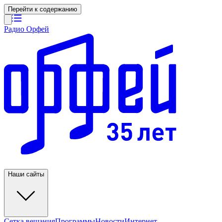
Перейти к содержанию
Радио Орфей
Наши сайты
Сетка вещания
Программы
Новости
Интернет-