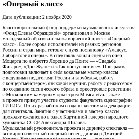
«Оперный класс»
Дата публикации:
2 ноября 2020
Благотворительный фонд поддержки музыкального искусства
«Фонд Елены Образцовой» организовал в Москве
молодежный образовательно-творческий проект «Оперный
класс». Более сорока исполнителей из разных регионов
России и стран мира готовят с нуля постановку «Амадеус.
Лаборатория оперы». В спектакль вошли сцены из опер
Моцарта по либретто Лоренцо да Понте — «Свадьба
Фигаро», «Дон Жуан» и «Так поступают все». Программа
подготовки включает в себя вокальные мастер-классы
с ведущими педагогами России и зарубежья, работу
с концертмейстером, языковой коучинг, работу с режиссёром
по созданию сценического образа и оркестровые репетиции
с Московским камерным оркестром Musica viva. Также
в проекте примут участие студенты факультета сценографии
ГИТИСа. По их разработкам созданы костюмы и декорации
для спектакля. Занятия с участниками и мастер-классы
проходят ежедневно в залах Картинной галереи народного
художника СССР Александра Шилова.
Музыкальный руководитель проекта и дирижёр спектакля —
всемирно известный оперный певец, дирижер Дмитрий