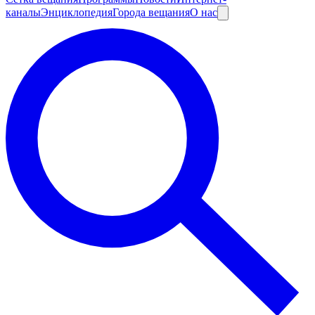
каналы
Энциклопедия
Города вещания
О нас