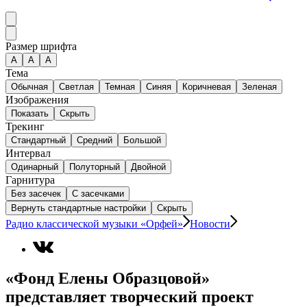
Размер шрифта
А
A
A
Тема
Обычная
Светлая
Темная
Синяя
Коричневая
Зеленая
Изображения
Показать
Скрыть
Трекинг
Стандартный
Средний
Большой
Интервал
Одинарный
Полуторный
Двойной
Гарнитура
Без засечек
С засечками
Вернуть стандартные настройки
Скрыть
Радио классической музыки «Орфей»
Новости
«Фонд Елены Образцовой»
представляет творческий проект