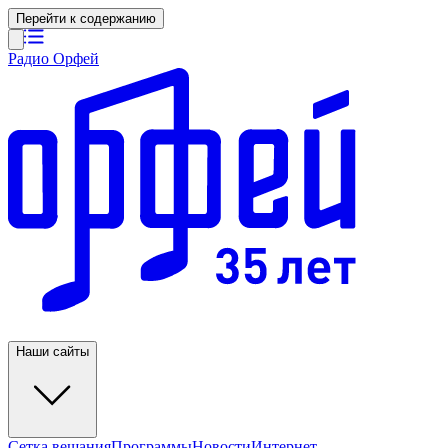
Перейти к содержанию
Радио Орфей
Наши сайты
Сетка вещания
Программы
Новости
Интернет-