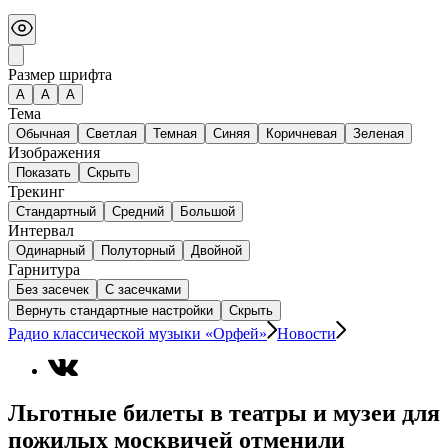
Размер шрифта
А
A
A
Тема
Обычная
Светлая
Темная
Синяя
Коричневая
Зеленая
Изображения
Показать
Скрыть
Трекинг
Стандартный
Средний
Большой
Интервал
Одинарный
Полуторный
Двойной
Гарнитура
Без засечек
С засечками
Вернуть стандартные настройки
Скрыть
Радио классической музыки «Орфей»
Новости
Льготные билеты в театры и музеи для
пожилых москвичей отменили