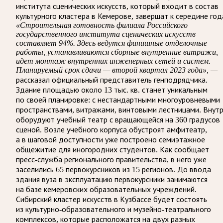
института сценических искусств, который входит в состав
культурного кластера в Кемерове, завершат к середине год
«Строительная готовность филиала Российского
государственного института сценических искусств
составляет 94%. Здесь ведутся финишные отделочные
работы, устанавливаются сборные внутренние витражи,
идет монтаж внутренних инженерных сетей и систем.
Планируемый срок сдачи — второй квартал 2023 года», —
рассказал официальный представитель генподрядчика.
Здание площадью около 13 тыс. кв. станет уникальным
по своей планировке: с нестандартными многоуровневыми
пространствами, витражами, винтовыми лестницами. Внут
оборудуют учебный театр с вращающейся на 360 градусов
сценой. Возле учебного корпуса обустроят амфитеатр,
а в шаговой доступности уже построено семиэтажное
общежитие для иногородних студентов. Как сообщает
пресс-служба регионального правительства, в него уже
заселились 65 первокурсников из 15 регионов. До ввода
здания вуза в эксплуатацию первокурсники занимаются
на базе кемеровских образовательных учреждений.
Сибирский кластер искусств в Кузбассе будет состоять
из культурно-образовательного и музейно-театрального
комплексов, которые расположатся на двух разных