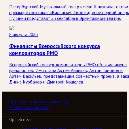
Петербургский Музыкальный театр имени Шаляпина готови
премьеру спектакля «Виллисы». Своё видение первой опер
Пуччини представят 25 сентября в Эрмитажном театре.
8 августа 2026
Финалисты Всероссийского конкурса
композиторов РМО
Всероссийский конкурс композиторов РМО объявил имена
финалистов. Ими стали Артём Ананьев, Антон Танонов и
Артём Васильев, представившие совместный проект, а так
Динис Курбанов и Дмитрий Кошелев.
Оставить отзыв или пожелание
Сообщить об ошибке
Орфей медиа