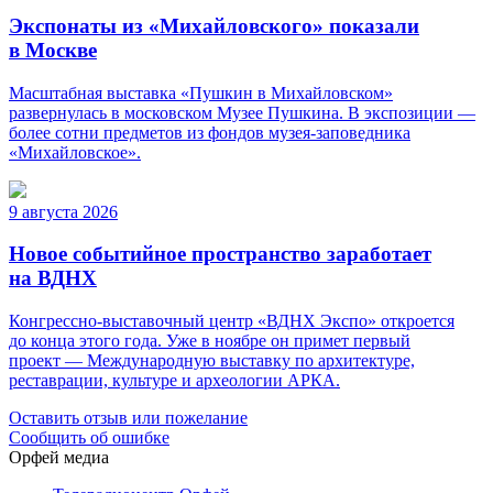
Экспонаты из «Михайловского» показали
в Москве
Масштабная выставка «Пушкин в Михайловском»
развернулась в московском Музее Пушкина. В экспозиции —
более сотни предметов из фондов музея-заповедника
«Михайловское».
9 августа 2026
Новое событийное пространство заработает
на ВДНХ
Конгрессно-выставочный центр «ВДНХ Экспо» откроется
до конца этого года. Уже в ноябре он примет первый
проект — Международную выставку по архитектуре,
реставрации, культуре и археологии АРКА.
Оставить отзыв или пожелание
Сообщить об ошибке
Орфей медиа