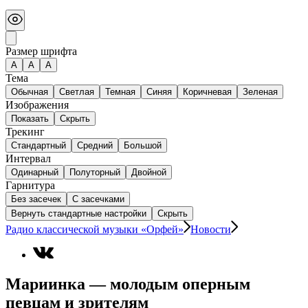
Размер шрифта
А
A
A
Тема
Обычная
Светлая
Темная
Синяя
Коричневая
Зеленая
Изображения
Показать
Скрыть
Трекинг
Стандартный
Средний
Большой
Интервал
Одинарный
Полуторный
Двойной
Гарнитура
Без засечек
С засечками
Вернуть стандартные настройки
Скрыть
Радио классической музыки «Орфей»
Новости
Мариинка — молодым оперным
певцам и зрителям