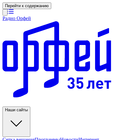
Перейти к содержанию
Радио Орфей
Наши сайты
Сетка вещания
Программы
Новости
Интернет-