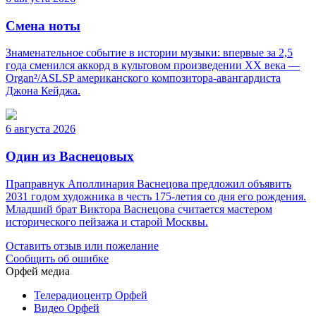
Смена ноты
Знаменательное событие в истории музыки: впервые за 2,5
года сменился аккорд в культовом произведении XX века —
Organ²/ASLSP американского композитора-авангардиста
Джона Кейджа.
6 августа 2026
Один из Васнецовых
Праправнук Аполлинария Васнецова предложил объявить
2031 годом художника в честь 175-летия со дня его рождения.
Младший брат Виктора Васнецова считается мастером
исторического пейзажа и старой Москвы.
Оставить отзыв или пожелание
Сообщить об ошибке
Орфей медиа
Телерадиоцентр Орфей
Видео Орфей