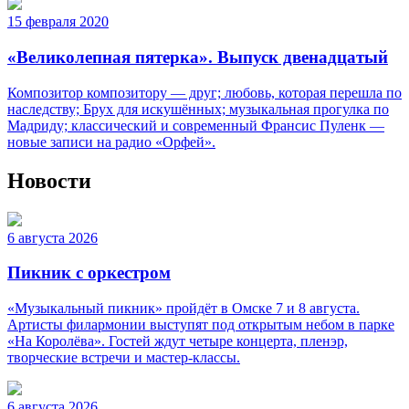
15 февраля 2020
«Великолепная пятерка». Выпуск двенадцатый
Композитор композитору — друг; любовь, которая перешла по
наследству; Брух для искушённых; музыкальная прогулка по
Мадриду; классический и современный Франсис Пуленк —
новые записи на радио «Орфей».
Новости
6 августа 2026
Пикник с оркестром
«Музыкальный пикник» пройдёт в Омске 7 и 8 августа.
Артисты филармонии выступят под открытым небом в парке
«На Королёва». Гостей ждут четыре концерта, пленэр,
творческие встречи и мастер-классы.
6 августа 2026