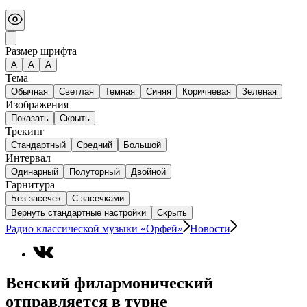
Размер шрифта
А
A
A
Тема
Обычная
Светлая
Темная
Синяя
Коричневая
Зеленая
Изображения
Показать
Скрыть
Трекинг
Стандартный
Средний
Большой
Интервал
Одинарный
Полуторный
Двойной
Гарнитура
Без засечек
С засечками
Вернуть стандартные настройки
Скрыть
Радио классической музыки «Орфей»
Новости
Венский филармонический
отправляется в турне