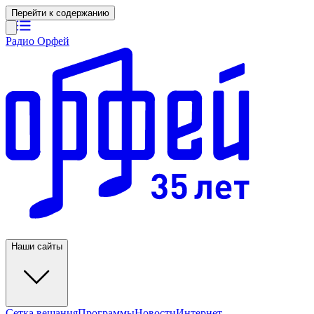
Перейти к содержанию
Радио Орфей
Наши сайты
Сетка вещания
Программы
Новости
Интернет-