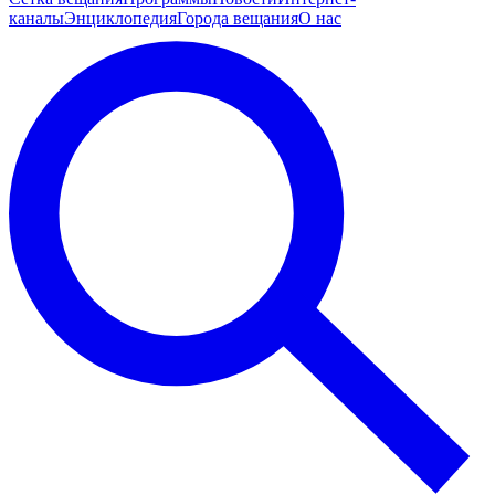
каналы
Энциклопедия
Города вещания
О нас