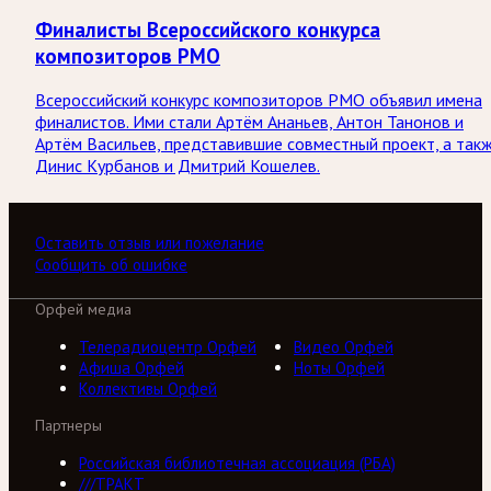
Финалисты Всероссийского конкурса
композиторов РМО
Всероссийский конкурс композиторов РМО объявил имена
финалистов. Ими стали Артём Ананьев, Антон Танонов и
Артём Васильев, представившие совместный проект, а так
Динис Курбанов и Дмитрий Кошелев.
Оставить отзыв или пожелание
Сообщить об ошибке
Орфей медиа
Телерадиоцентр Орфей
Видео Орфей
Афиша Орфей
Ноты Орфей
Коллективы Орфей
Партнеры
Российская библиотечная ассоциация (РБА)
///ТРАКТ