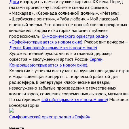
Доги
возродит в памяти лучшие картины ХХ века. Перед
глазами промелькнут любимые сцены из фильмов
«Маскарад», «Серенада солнечной долины», «Метель»,
«Шербурские зонтики», «Раба любви», «Мой ласковый
и нежный зверь». Это далеко не полный список прекрасных
киноновелл, кадры из которых напомнят публике
профессионалы
Симфонического оркестра радио
«Орфей»
(открывается в новом окне)
. Руководит вечером —
Денис Кирпанёв
(открывается в новом окне)
.
Художественный руководитель и главный дирижёр
оркестра — заслуженный артист России
Сергей
Кондрашев
(открывается в новом окне)
.
Коллектив с успехом выступает на лучших площадках стра
и мира, совмещая концерты с творческой работой для
радиоэфира. В репертуаре классические шедевры,
незаслуженно забытые произведения отечественных
композиторов, сочинения современных авторов, музыка кин
По материалам
сайта
(открывается в новом окне)
Московск
консерватории
Симфонический оркестр радио «Орфей»
Новости