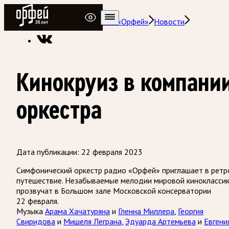
Радио Орфей
Радио классической музыки «Орфей»
Новости
Кинокруиз в компани
оркестра
Дата публикации:
22 февраля 2023
Симфонический оркестр радио «Орфей» приглашает в ретр
путешествие. Незабываемые мелодии мировой кинокласси
прозвучат в Большом зале Московской консерватории
22 февраля.
Музыка
Арама Хачатуряна
и
Гленна Миллера
,
Георгия
Свиридова
и
Мишеля Леграна
,
Эдуарда Артемьева
и
Евгени