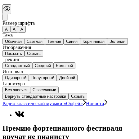
Размер шрифта
А
A
A
Тема
Обычная
Светлая
Темная
Синяя
Коричневая
Зеленая
Изображения
Показать
Скрыть
Трекинг
Стандартный
Средний
Большой
Интервал
Одинарный
Полуторный
Двойной
Гарнитура
Без засечек
С засечками
Вернуть стандартные настройки
Скрыть
Радио классической музыки «Орфей»
Новости
Премию фортепианного фестиваля
вручат не пианисту