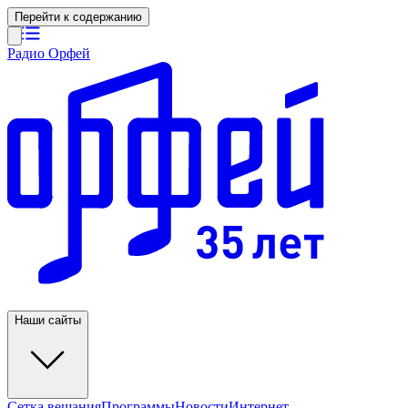
Перейти к содержанию
Радио Орфей
Наши сайты
Сетка вещания
Программы
Новости
Интернет-