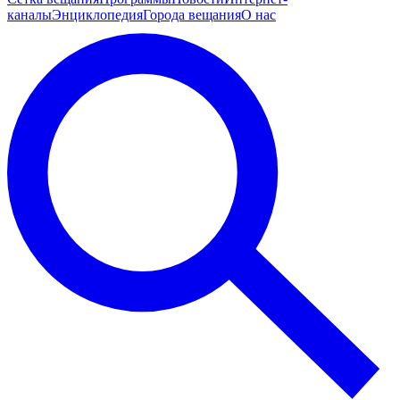
каналы
Энциклопедия
Города вещания
О нас