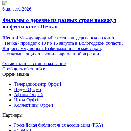
6 августа 2026
Фильмы о деревне из разных стран покажут
на фестивале «Печка»
Шестой Международный фестиваль деревенского кино
«Печка» пройдёт с 13 по 16 августа в Вологодской области.
В программу вошли 16 фильмов из восьми стран,
рассказывающих о жизни современной деревни.
Оставить отзыв или пожелание
Сообщить об ошибке
Орфей медиа
Телерадиоцентр Орфей
Видео Орфей
Афиша Орфей
Ноты Орфей
Коллективы Орфей
Партнеры
Российская библиотечная ассоциация (РБА)
///ТРАКТ