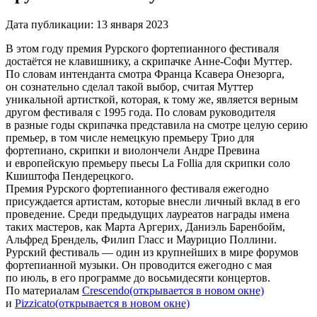
Дата публикации:
13 января 2023
В этом году премия Рурского фортепианного фестиваля
достаётся не клавишнику, а скрипачке Анне-Софи Муттер.
По словам интенданта смотра Франца Ксавера Онезорга,
он сознательно сделал такой выбор, считая Муттер
уникальной артисткой, которая, к тому же, является верным
другом фестиваля с 1995 года. По словам руководителя
в разные годы скрипачка представила на смотре целую серию
премьер, в том числе немецкую премьеру Трио для
фортепиано, скрипки и виолончели Андре Превина
и европейскую премьеру пьесы La Follia для скрипки соло
Кшиштофа Пендерецкого.
Премия Рурского фортепианного фестиваля ежегодно
присуждается артистам, которые внесли личный вклад в его
проведение. Среди предыдущих лауреатов награды имена
таких мастеров, как Марта Аргерих, Даниэль Баренбойм,
Альфред Брендель, Филип Гласс и Маурицио Поллини.
Рурский фестиваль — один из крупнейших в мире форумов
фортепианной музыки. Он проводится ежегодно с мая
по июль, в его программе до восьмидесяти концертов.
По материалам
Сrescendo
(открывается в новом окне)
и
Pizzicato
(открывается в новом окне)