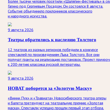
Более тысячи человек посетили «Шаляпин-фестиваль» в се
Гагино под Сергиевым Посадом. Он состоялся 8 августа.
Событие объединило поклонников классического
и народного искусства.
9 августа 2026
Театры обратились к наследию Толстого
12 театров из разных регионов победили в конкурсе
спектаклей по произведениям Льва Толстого. Все они
получат гранты на реализацию постановок. Проект приуроч
к 200-летию классика русской литературы.
9 августа 2026
НОВАТ поборется за «Золотую Маску»
«Винни Пух» и «Травиата» Новосибирского театра оперы
и балета претендуют на театральную премию «Золотая
маска». Спектакли успешно прошли первый этап отбора.