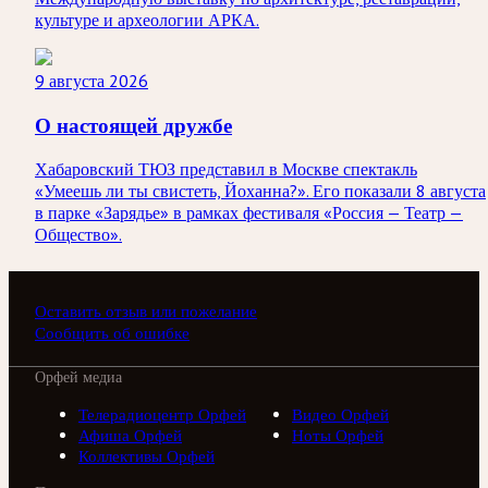
культуре и археологии АРКА.
9 августа 2026
О настоящей дружбе
Хабаровский ТЮЗ представил в Москве спектакль
«Умеешь ли ты свистеть, Йоханна?». Его показали 8 августа
в парке «Зарядье» в рамках фестиваля «Россия — Театр —
Общество».
Оставить отзыв или пожелание
Сообщить об ошибке
Орфей медиа
Телерадиоцентр Орфей
Видео Орфей
Афиша Орфей
Ноты Орфей
Коллективы Орфей