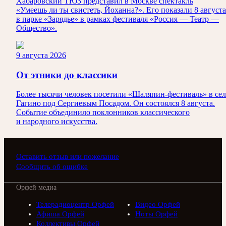
Хабаровский ТЮЗ представил в Москве спектакль
«Умеешь ли ты свистеть, Йоханна?». Его показали 8 августа
в парке «Зарядье» в рамках фестиваля «Россия — Театр —
Общество».
9 августа 2026
От этники до классики
Более тысячи человек посетили «Шаляпин-фестиваль» в сел
Гагино под Сергиевым Посадом. Он состоялся 8 августа.
Событие объединило поклонников классического
и народного искусства.
Оставить отзыв или пожелание
Сообщить об ошибке
Орфей медиа
Телерадиоцентр Орфей
Видео Орфей
Афиша Орфей
Ноты Орфей
Коллективы Орфей