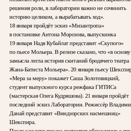
решения роли, в лаборатории важно не сочинить
историю целиком, а вырабатывать ход».
18 января пройдёт эскиз «Мизантропа»
в постановке Антона Морозова, выпускника
19 января Надя Кубайлат представит «Скупого»
по пьесе Мольера. В релизе сказано, что «в основу
замысла легла история скитаний бродячего театра
Жана-Батиста Мольера». 20 января пьесу Шекспи
«Мера за меру» покажет Саша Золотовицкий,
студент выпускного курса режфака ГИТИСа
(мастерская Олега Кудряшова). 21 января пройдёт
последний эскиз Лаборатории. Режиссёр Владими
Данай представит «Виндзорских насмешниц»
Шекспира.
После каждого показа состоится обсуждение с его