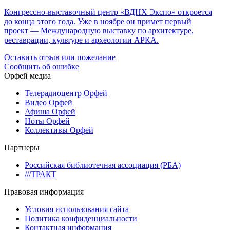
Конгрессно-выставочный центр «ВДНХ Экспо» откроется
до конца этого года. Уже в ноябре он примет первый
проект — Международную выставку по архитектуре,
реставрации, культуре и археологии АРКА.
Оставить отзыв или пожелание
Сообщить об ошибке
Орфей медиа
Телерадиоцентр Орфей
Видео Орфей
Афиша Орфей
Ноты Орфей
Коллективы Орфей
Партнеры
Российская библиотечная ассоциация (РБА)
///ТРАКТ
Правовая информация
Условия использования сайта
Политика конфиденциальности
Контактная информация