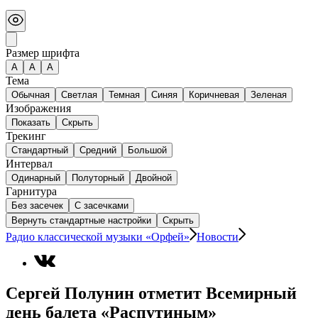
Размер шрифта
А
A
A
Тема
Обычная
Светлая
Темная
Синяя
Коричневая
Зеленая
Изображения
Показать
Скрыть
Трекинг
Стандартный
Средний
Большой
Интервал
Одинарный
Полуторный
Двойной
Гарнитура
Без засечек
С засечками
Вернуть стандартные настройки
Скрыть
Радио классической музыки «Орфей»
Новости
Сергей Полунин отметит Всемирный
день балета «Распутиным»