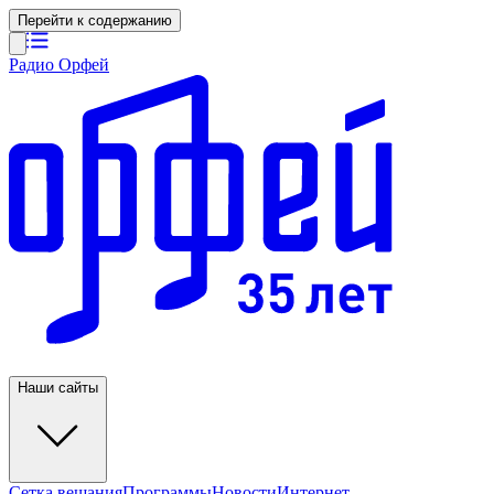
Перейти к содержанию
Радио Орфей
Наши сайты
Сетка вещания
Программы
Новости
Интернет-