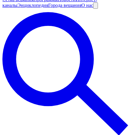
каналы
Энциклопедия
Города вещания
О нас