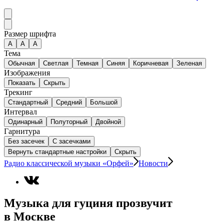
Размер шрифта
А
A
A
Тема
Обычная
Светлая
Темная
Синяя
Коричневая
Зеленая
Изображения
Показать
Скрыть
Трекинг
Стандартный
Средний
Большой
Интервал
Одинарный
Полуторный
Двойной
Гарнитура
Без засечек
С засечками
Вернуть стандартные настройки
Скрыть
Радио классической музыки «Орфей»
Новости
Музыка для гуциня прозвучит
в Москве