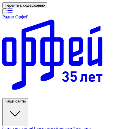
Перейти к содержанию
Радио Орфей
Наши сайты
Сетка вещания
Программы
Новости
Интернет-