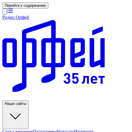
Перейти к содержанию
Радио Орфей
Наши сайты
Сетка вещания
Программы
Новости
Интернет-