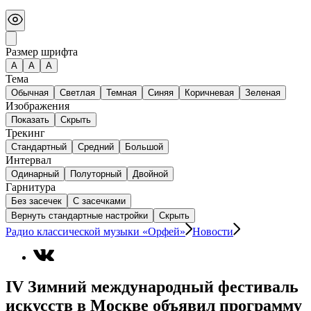
Размер шрифта
А
A
A
Тема
Обычная
Светлая
Темная
Синяя
Коричневая
Зеленая
Изображения
Показать
Скрыть
Трекинг
Стандартный
Средний
Большой
Интервал
Одинарный
Полуторный
Двойной
Гарнитура
Без засечек
С засечками
Вернуть стандартные настройки
Скрыть
Радио классической музыки «Орфей»
Новости
IV Зимний международный фестиваль
искусств в Москве объявил программу