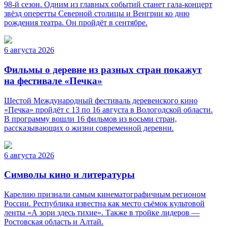
98-й сезон. Одним из главных событий станет гала-концерт
звёзд оперетты Северной столицы и Венгрии ко дню
рождения театра. Он пройдёт в сентябре.
6 августа 2026
Фильмы о деревне из разных стран покажут
на фестивале «Печка»
Шестой Международный фестиваль деревенского кино
«Печка» пройдёт с 13 по 16 августа в Вологодской области.
В программу вошли 16 фильмов из восьми стран,
рассказывающих о жизни современной деревни.
6 августа 2026
Символы кино и литературы
Карелию признали самым кинематографичным регионом
России. Республика известна как место съёмок культовой
ленты «А зори здесь тихие». Также в тройке лидеров —
Ростовская область и Алтай.