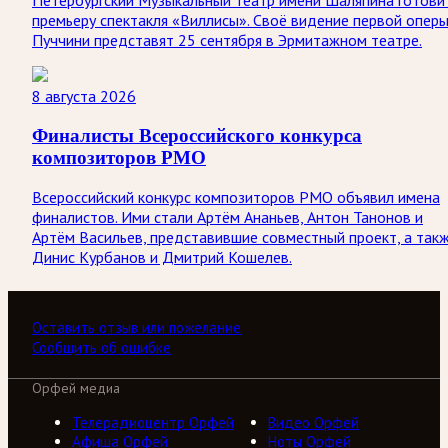
Петербургский Музыкальный театр имени Шаляпина готови
премьеру спектакля «Виллисы». Своё видение первой опер
Пуччини представят 25 сентября в Эрмитажном театре.
8 августа 2026
Финалисты Всероссийского конкурса
композиторов РМО
Всероссийский конкурс композиторов РМО объявил имена
финалистов. Ими стали Артём Ананьев, Антон Танонов и
Артём Васильев, представившие совместный проект, а так
Динис Курбанов и Дмитрий Кошелев.
Оставить отзыв или пожелание
Сообщить об ошибке
Орфей медиа
Телерадиоцентр Орфей
Видео Орфей
Афиша Орфей
Ноты Орфей