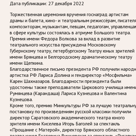
Дата публикации:
27 декабря 2022
Торжественная церемония вручения госнаград артистам
драмы и балета, кино- и театральным режиссёрам, писател
композиторам, музыкантам, певцам, педагогам, управленца
в сфере культуры состоялась в атриуме Большого театра.
Премия имени Федора Волкова за вклад в развитие
театрального искусства присуждена Московскому
Губернскому театру, петербургскому Театру юных зрителей
имени Брянцева и Белгородскому драматическому театру
имени Щепкина.
Благодарственное письмо президента РФ получили народ
артистка РФ Лариса Долина и гендиректор «Мосфильма»
Карен Шахназаров. Благодарности президента были
удостоены также преподаватели Циркового училища имен
Румянцева (Карандаша) Лариса Кузнецова и Валентина
Кузнецова.
Кроме того, премию Минкультуры РФ за лучшую театральн
постановку по произведениям русской классики получили
директор Саратовского академического театра юного
зрителя имени Киселева Игорь Баголей за спектакль
«Прощание с Матерой», директор Брянского областного
театра кукол Екатерина Вишневская за спектакль «Русалка