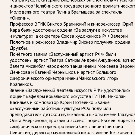
и директор Челябинского государственного драматическог
Молодежного театра Галина Братышева за спектакль
«Онегин».
Профессор ВГИК Виктор Брагинский и кинорежиссёр Юрий
Кара были удостоены ордена «За заслуги в искусстве
и культуре», а секретарь Союза художников РФ Валерий
Полотнов и режиссёр Владимир Эйснер получили ордена
Дружбы.
Почётного звания «Заслуженный артист РФ» были
удостоены артист Театра Сатиры Андрей Анкудинов, артис
балета Ансамбля народного танца имени Моисеева Верони
Денисова и Евгений Чернышков и артист Большого
симфонического оркестра имени Чайковского Игорь
Крапенков.
Звание «Заслуженный деятель искусств РФ» удостоились
доцент кафедры вокального искусства ГИТИС Николай
Васильев и композитор Юрий Потеенко. Звание
«Заслуженный работник культуры РФ» получили
преподаватель детской музыкальной школы имени Глазуно
Ольга Аверьянова, прозаик и эссеист Борис Евсеев, директ
симфонического оркестра имени Светланова Григорий
Левонтин, директор музыкальной школы имени Бетховена