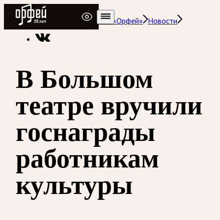
Радио Орфей
Радио классической музыки «Орфей»
Новости
В Большом
театре вручили
госнаграды
работникам
культуры