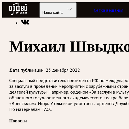
Радио Орфей
Сетка вещания
Радио классической музыки «Орфей»
Новости
Наши сайты
Михаил Швыдкой
Дата публикации:
23 декабря 2022
Специальный представитель президента РФ по международ
за заслуги в проведении мероприятий с зарубежными страна
деятелей культуры. Например, орденом «За заслуги в куль
областного государственного академического театра бале
«Военфильм» Игорь Угольников удостоены орденов Дружб
По материалам ТАСС
Новости