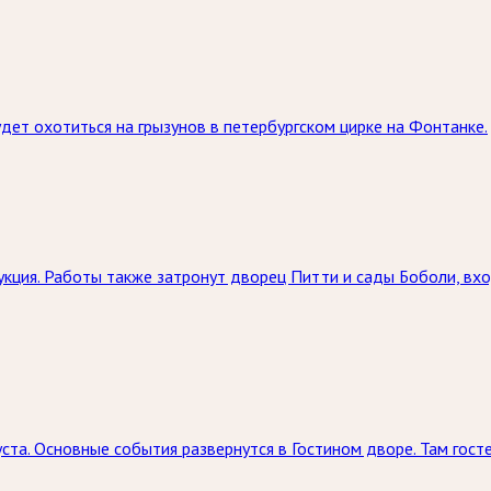
ет охотиться на грызунов в петербургском цирке на Фонтанке.
кция. Работы также затронут дворец Питти и сады Боболи, вхо
ста. Основные события развернутся в Гостином дворе. Там госте