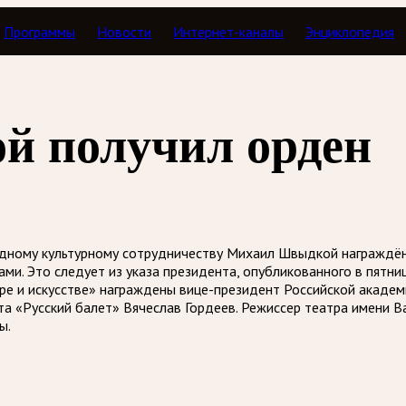
Программы
Новости
Интернет-каналы
Энциклопедия
 получил орден
ному культурному сотрудничеству Михаил Швыдкой награждён о
ми. Это следует из указа президента, опубликованного в пятни
туре и искусстве» награждены вице-президент Российской акад
та «Русский балет» Вячеслав Гордеев. Режиссер театра имени 
ы.