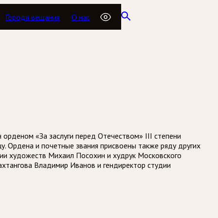
Города вещания
О нас
рденом «За заслуги перед Отечеством» III степени
цу. Ордена и почетные звания присвоены также ряду других
емии художеств Михаил Посохин и худрук Московского
Вахтангова Владимир Иванов и гендиректор студии