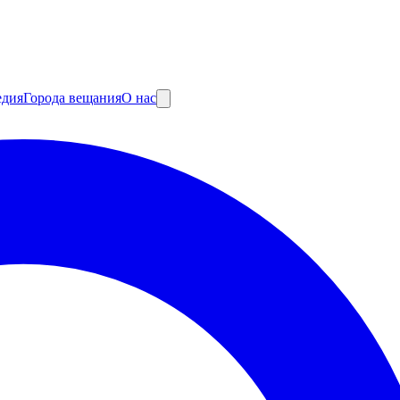
едия
Города вещания
О нас