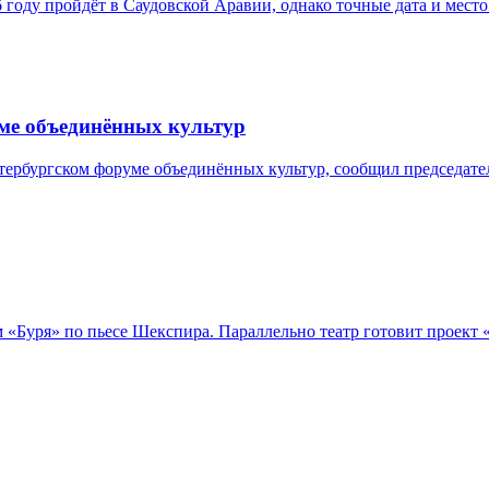
оду пройдёт в Саудовской Аравии, однако точные дата и место
уме объединённых культур
тербургском форуме объединённых культур, сообщил председате
м «Буря» по пьесе Шекспира. Параллельно театр готовит проект 