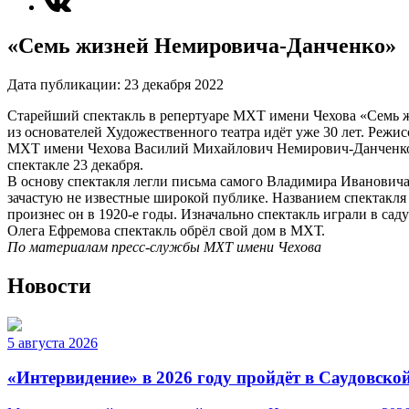
«Семь жизней Немировича-Данченко»
Дата публикации:
23 декабря 2022
Старейший спектакль в репертуаре МХТ имени Чехова «Семь ж
из основателей Художественного театра идёт уже 30 лет. Ре
МХТ имени Чехова Василий Михайлович Немирович-Данченко 
спектакле 23 декабря.
В основу спектакля легли письма самого Владимира Ивановича
зачастую не известные широкой публике. Названием спектакл
произнес он в 1920-е годы. Изначально спектакль играли в са
Олега Ефремова спектакль обрёл свой дом в МХТ.
По материалам пресс-службы МХТ имени Чехова
Новости
5 августа 2026
«Интервидение» в 2026 году пройдёт в Саудовско