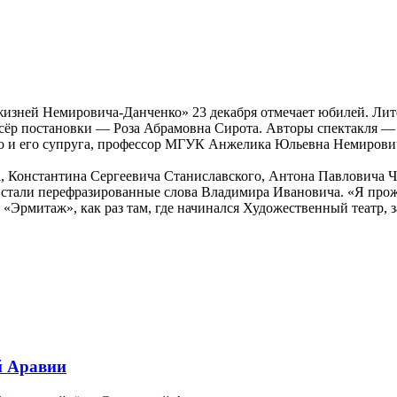
изней Немировича-Данченко» 23 декабря отмечает юбилей. Лит
жиссёр постановки — Роза Абрамовна Сирота. Авторы спектакля
и его супруга, профессор МГУК Анжелика Юльевна Немирович-
, Константина Сергеевича Станиславского, Антона Павловича Ч
я стали перефразированные слова Владимира Ивановича. «Я про
ду «Эрмитаж», как раз там, где начинался Художественный театр,
й Аравии