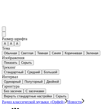
Размер шрифта
А
A
A
Тема
Обычная
Светлая
Темная
Синяя
Коричневая
Зеленая
Изображения
Показать
Скрыть
Трекинг
Стандартный
Средний
Большой
Интервал
Одинарный
Полуторный
Двойной
Гарнитура
Без засечек
С засечками
Вернуть стандартные настройки
Скрыть
Радио классической музыки «Орфей»
Новости