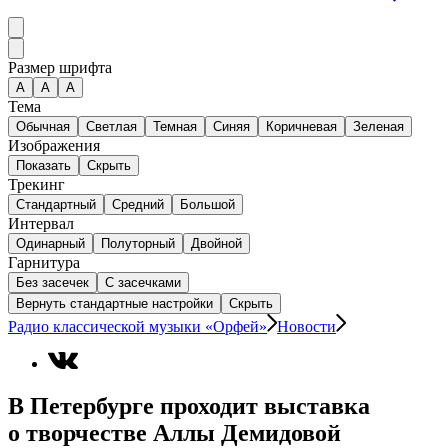
Размер шрифта
А
A
A
Тема
Обычная
Светлая
Темная
Синяя
Коричневая
Зеленая
Изображения
Показать
Скрыть
Трекинг
Стандартный
Средний
Большой
Интервал
Одинарный
Полуторный
Двойной
Гарнитура
Без засечек
С засечками
Вернуть стандартные настройки
Скрыть
Радио классической музыки «Орфей»
Новости
В Петербурге проходит выставка
о творчестве Аллы Демидовой