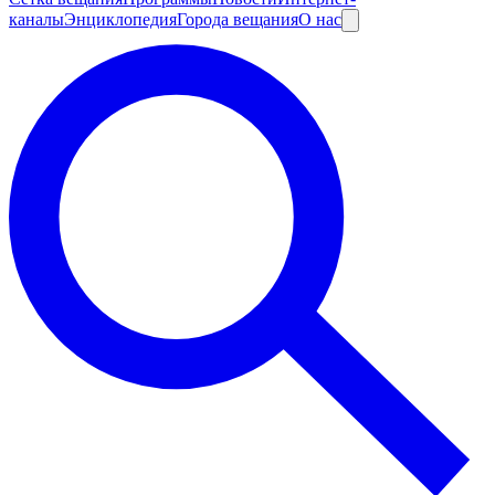
каналы
Энциклопедия
Города вещания
О нас