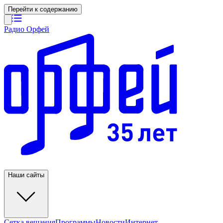
Перейти к содержанию
Радио Орфей
Наши сайты
Сетка вещания
Программы
Новости
Интернет-