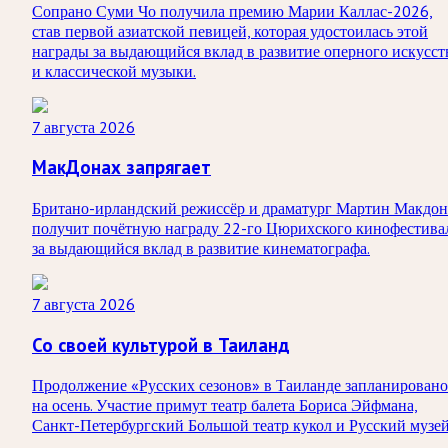
Сопрано Суми Чо получила премию Марии Каллас-2026,
став первой азиатской певицей, которая удостоилась этой
награды за выдающийся вклад в развитие оперного искусст
и классической музыки.
7 августа 2026
МакДонах запрягает
Британо-ирландский режиссёр и драматург Мартин Макдон
получит почётную награду 22-го Цюрихского кинофестива
за выдающийся вклад в развитие кинематографа.
7 августа 2026
Со своей культурой в Таиланд
Продолжение «Русских сезонов» в Таиланде запланировано
на осень. Участие примут театр балета Бориса Эйфмана,
Санкт-Петербургский Большой театр кукол и Русский музей