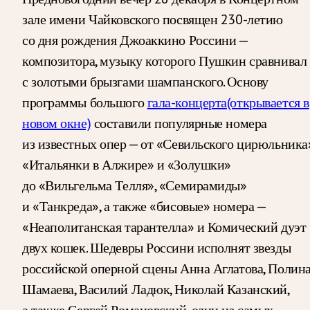
зале имени Чайковского посвящен 230-летию
со дня рождения Джоаккино Россини —
композитора, музыку которого Пушкин сравнивал
с золотыми брызгами шампанского. Основу
программы большого
гала-концерта
(открывается в
новом окне)
составили популярные номера
из известных опер — от «Севильского цирюльника
«Итальянки в Алжире» и «Золушки»
до «Вильгельма Телля», «Семирамиды»
и «Танкреда», а также «бисовые» номера —
«Неаполитанская тарантелла» и Комический дуэт
двух кошек. Шедевры Россини исполнят звезды
российской оперной сцены Анна Аглатова, Полин
Шамаева, Василий Ладюк, Николай Казанский,
а также Сергей Романовский, один из самых