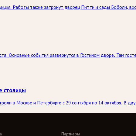
кция. Работы также затронут дворец Питти и сады Боболи, вх
ста. Основные события развернутся в Гостином дворе. Там госте
е столицы
оли в Москве и Петербурге с 29 сентября по 14 октября. В дву
а
Партнеры