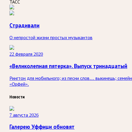
ТАСС
Страдивали
О непростой жизни простых музыкантов
22 февраля 2020
«Великолепная пятерка». Выпуск тринадцатый
Рингтон для мобильного; из песни слов… выкинешь; семей
«Орфей».
Новости
7 августа 2026
Галерею Уффици обновят