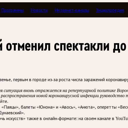
Программы
Новости
Интернет-каналы
Энциклопедия
 отменил спектакли до
емье, первым в городе из-за роста числа заражений коронавиру
я ситуация вновь отражается на репертуарной политике Ворон
и распространения новой коронавирусной инфекции руководство
айте.
 «Паяцы», балеты «Юнона» и «Авось», «Анюта», оперетты «Весел
Дунаевский».
очь искусств» также в онлайн-формате: на своем канале в YouTu