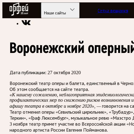
Радио Орфей
Сетка вещания
Радио классической музыки «Орфей»
Новости
Наши сайты
Воронежский оперный
Дата публикации:
27 октября 2020
Воронежский театр оперы и балета, единственный в Черноз
Об этом сообщается на сайте театра.
«К нашему сожалению, неблагоприятная эпидемиологическа
профилактических мер по снижению рисков возникновения 
афишу театра в октябре и ноябре 2020», —
говорится на с
Театр отменил оперы «Севильский цирюльник», «Трубадур»,
Теркин», «Граф Люксембург», музыкальное ревю «Маэстро 
3 ноября театр примет участие во Всероссийской акции «Н
народного артиста России Евгения Пойманова.