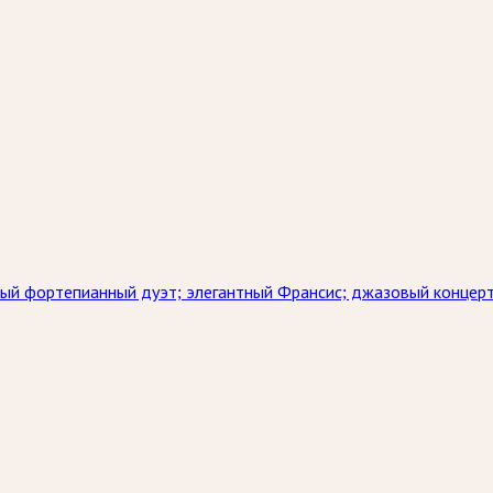
ный фортепианный дуэт; элегантный Франсис; джазовый концер