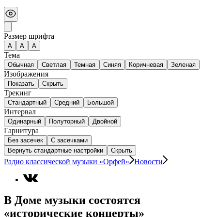
Размер шрифта
А
A
A
Тема
Обычная
Светлая
Темная
Синяя
Коричневая
Зеленая
Изображения
Показать
Скрыть
Трекинг
Стандартный
Средний
Большой
Интервал
Одинарный
Полуторный
Двойной
Гарнитура
Без засечек
С засечками
Вернуть стандартные настройки
Скрыть
Радио классической музыки «Орфей»
Новости
В Доме музыки состоятся
«исторические концерты»