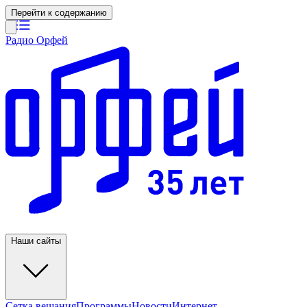
Перейти к содержанию
Радио Орфей
Наши сайты
Сетка вещания
Программы
Новости
Интернет-