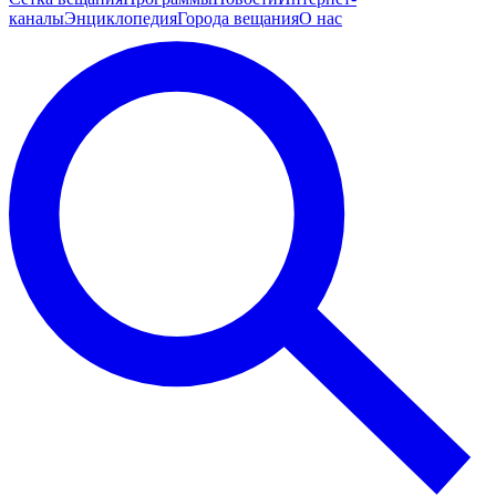
каналы
Энциклопедия
Города вещания
О нас