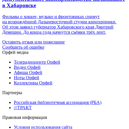
в Хабаровске
Фильмы о хоккее, музыке и фронтовиках снимут
на возрождённой Дальневосточной студии кинохроники.
Об этом заявил губернатор Хабаровского края Дмитрий
Демешин. До конца года начнутся съёмки трёх лент.
Оставить отзыв или пожелание
Сообщить об ошибке
Орфей медиа
Телерадиоцентр Орфей
Видео Орфей
Афиша Орфей
Ноты Орфей
Коллективы Орфей
Партнеры
Российская библиотечная ассоциация (РБА)
///ТРАКТ
Правовая информация
Условия использования сайта