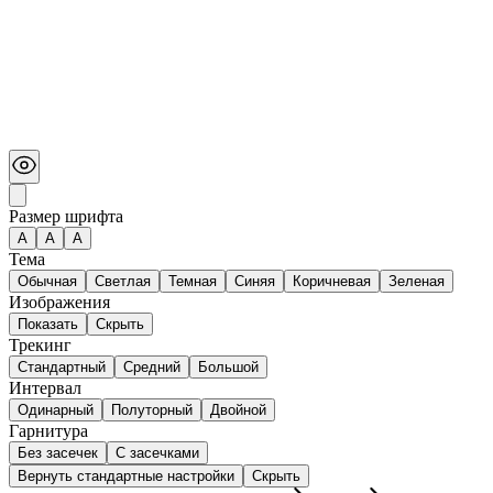
Размер шрифта
А
A
A
Тема
Обычная
Светлая
Темная
Синяя
Коричневая
Зеленая
Изображения
Показать
Скрыть
Трекинг
Стандартный
Средний
Большой
Интервал
Одинарный
Полуторный
Двойной
Гарнитура
Без засечек
С засечками
Вернуть стандартные настройки
Скрыть