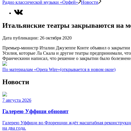
Радио классической музыки «Орфей»
Новости
Итальянские театры закрываются на м
Дата публикации:
26 октября 2020
Премьер-министр Италии Джузеппе Конте объявил о закрытии те
Усилия, которые Ла Скала и другие театры предпринимали, чт
Франческини написал, что решение о закрытии было болезненн
По материалам «Opera Wire»
(открывается в новом окне)
Новости
7 августа 2026
Галерею Уффици обновят
Галерею Уффици во Флоренции ждёт масштабная реконструкция
на два года.