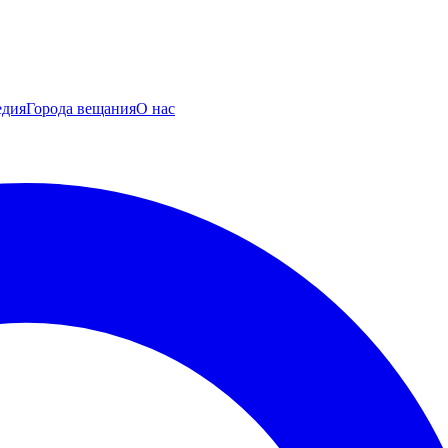
едия
Города вещания
О нас