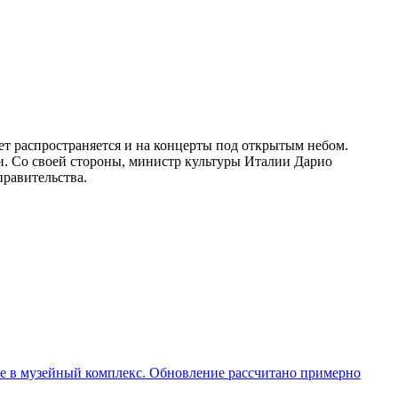
ет распространяется и на концерты под открытым небом.
и. Со своей стороны, министр культуры Италии Дарио
равительства.
ие в музейный комплекс. Обновление рассчитано примерно