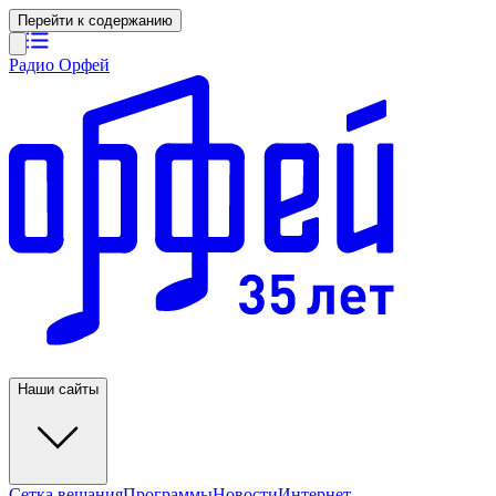
Перейти к содержанию
Радио Орфей
Наши сайты
Сетка вещания
Программы
Новости
Интернет-