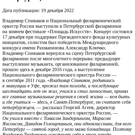
Дата публикации:
19 декабря 2022
Владимир Спиваков и Национальный филармонический
оркестр России выступили в Петербургской филармонии
на зимнем фестивале «Площадь Искусств». Концерт состоялся
17 декабря при поддержке Президентского фонда культурных
инициатив, солистом был победитель Международного
конкурса имени Рахманинова Александр Ключко.
Владимир Спиваков вернулся на сцену Петербургской
филармонии после многолетнего перерыва: предыдущее
выступление музыканта, организованное филармонией,
прошло здесь в декабре 2016 года, а выступление
Национального филармонического оркестра России —
в сентябре 2011 года. «
Владимир Спиваков, родившись
в эвакуации в Уфе, прожил там полгода, а последующие
шестнадцать лет он жил, учился и стал личностью, принял
все главные музыкальные решения в своей жизни — кем быть
и где учиться — здесь, в Санкт-Петербурге, он считает себя
петербуржцем
, — рассказал Георгий Агеев, директор
Национального филармонического оркестра России, —
Он учился вместе с Томасом Зандерлингом, Марисом
Янсонсом, Давидом Голощекиным, они одноклассники, для него
Петербург — святой город, у него мама блокадница. Поэтому
Владимир Теодорович чувствует себя в этом городе