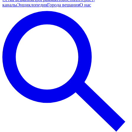
каналы
Энциклопедия
Города вещания
О нас