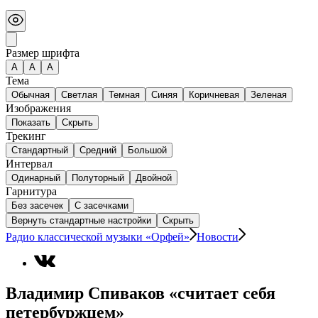
Размер шрифта
А
A
A
Тема
Обычная
Светлая
Темная
Синяя
Коричневая
Зеленая
Изображения
Показать
Скрыть
Трекинг
Стандартный
Средний
Большой
Интервал
Одинарный
Полуторный
Двойной
Гарнитура
Без засечек
С засечками
Вернуть стандартные настройки
Скрыть
Радио классической музыки «Орфей»
Новости
Владимир Спиваков «считает себя
петербуржцем»