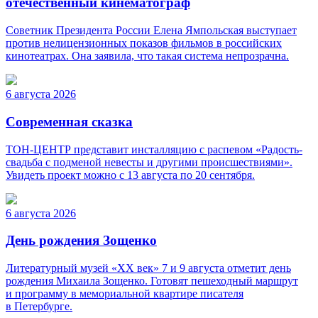
отечественный кинематограф
Советник Президента России Елена Ямпольская выступает
против нелицензионных показов фильмов в российских
кинотеатрах. Она заявила, что такая система непрозрачна.
6 августа 2026
Современная сказка
ТОН-ЦЕНТР представит инсталляцию с распевом «Радость-
свадьба с подменой невесты и другими происшествиями».
Увидеть проект можно с 13 августа по 20 сентября.
6 августа 2026
День рождения Зощенко
Литературный музей «ХХ век» 7 и 9 августа отметит день
рождения Михаила Зощенко. Готовят пешеходный маршрут
и программу в мемориальной квартире писателя
в Петербурге.