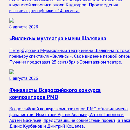
к иранской живописи эпохи Каджаров. Произведения
выставят для публики с 14 августа.
8 августа 2026
«Виллисы» музтеатра имени Шаляпина
Петербургский Музыкальный театр имени Шаляпина готови
премьеру спектакля «Виллисы». Своё видение первой опер
Пуччини представят 25 сентября в Эрмитажном театре.
8 августа 2026
Финалисты Всероссийского конкурса
композиторов РМО
Всероссийский конкурс композиторов РМО объявил имена
финалистов. Ими стали Артём Ананьев, Антон Танонов и
Артём Васильев, представившие совместный проект, а так
Динис Курбанов и Дмитрий Кошелев.