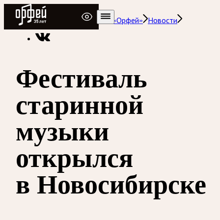
Радио Орфей
Радио классической музыки «Орфей»
Новости
Фестиваль
старинной
музыки
открылся
в Новосибирске