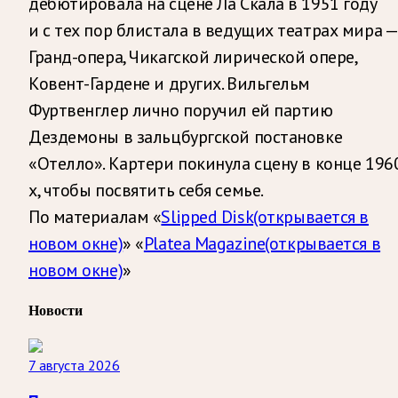
дебютировала на сцене Ла Скала в 1951 году
и с тех пор блистала в ведущих театрах мира —
Гранд-опера, Чикагской лирической опере,
Ковент-Гардене и других. Вильгельм
Фуртвенглер лично поручил ей партию
Дездемоны в зальцбургской постановке
«Отелло». Картери покинула сцену в конце 196
х, чтобы посвятить себя семье.
По материалам «
Slipped Disk
(открывается в
новом окне)
» «
Platea Magazine
(открывается в
новом окне)
»
Новости
7 августа 2026