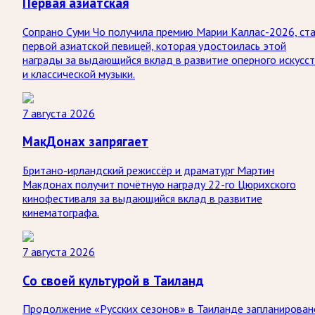
Первая азиатская
Сопрано Суми Чо получила премию Марии Каллас-2026, ст
первой азиатской певицей, которая удостоилась этой
награды за выдающийся вклад в развитие оперного искусс
и классической музыки.
7 августа 2026
МакДонах запрягает
Британо-ирландский режиссёр и драматург Мартин
Макдонах получит почётную награду 22-го Цюрихского
кинофестиваля за выдающийся вклад в развитие
кинематографа.
7 августа 2026
Со своей культурой в Таиланд
Продолжение «Русских сезонов» в Таиланде запланирован