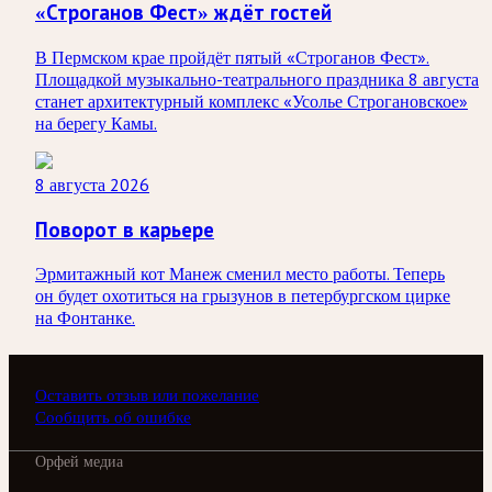
«Строганов Фест» ждёт гостей
В Пермском крае пройдёт пятый «Строганов Фест».
Площадкой музыкально-театрального праздника 8 августа
станет архитектурный комплекс «Усолье Строгановское»
на берегу Камы.
8 августа 2026
Поворот в карьере
Эрмитажный кот Манеж сменил место работы. Теперь
он будет охотиться на грызунов в петербургском цирке
на Фонтанке.
Оставить отзыв или пожелание
Сообщить об ошибке
Орфей медиа