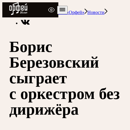
Радио Орфей
Радио классической музыки «Орфей»
Новости
Борис
Березовский
сыграет
с оркестром без
дирижёра