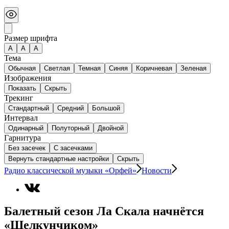
Размер шрифта
А
A
A
Тема
Обычная
Светлая
Темная
Синяя
Коричневая
Зеленая
Изображения
Показать
Скрыть
Трекинг
Стандартный
Средний
Большой
Интервал
Одинарный
Полуторный
Двойной
Гарнитура
Без засечек
С засечками
Вернуть стандартные настройки
Скрыть
Радио классической музыки «Орфей»
Новости
Балетный сезон Ла Скала начнётся
«Щелкунчиком»