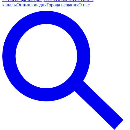
каналы
Энциклопедия
Города вещания
О нас