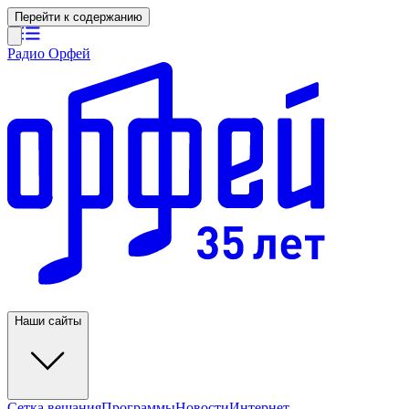
Перейти к содержанию
Радио Орфей
Наши сайты
Сетка вещания
Программы
Новости
Интернет-