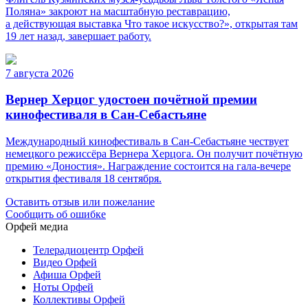
Поляна» закроют на масштабную реставрацию,
а действующая выставка Что такое искусство?», открытая там
19 лет назад, завершает работу.
7 августа 2026
Вернер Херцог удостоен почётной премии
кинофестиваля в Сан-Себастьяне
Международный кинофестиваль в Сан-Себастьяне чествует
немецкого режиссёра Вернера Херцога. Он получит почётную
премию «Доностия». Награждение состоится на гала-вечере
открытия фестиваля 18 сентября.
Оставить отзыв или пожелание
Сообщить об ошибке
Орфей медиа
Телерадиоцентр Орфей
Видео Орфей
Афиша Орфей
Ноты Орфей
Коллективы Орфей