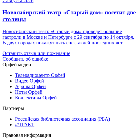
7 августа 2026
Новосибирский театр «Старый дом» посетит две
столицы
Новосибирский театр «Старый дом» проведёт большие
гастроли в Москве и Петербурге с 29 сентября по 14 октября.
В двух городах покажут пять спектаклей последних лет.
Оставить отзыв или пожелание
Сообщить об ошибке
Орфей медиа
Телерадиоцентр Орфей
Видео Орфей
Афиша Орфей
Ноты Орфей
Коллективы Орфей
Партнеры
Российская библиотечная ассоциация (РБА)
///ТРАКТ
Правовая информация