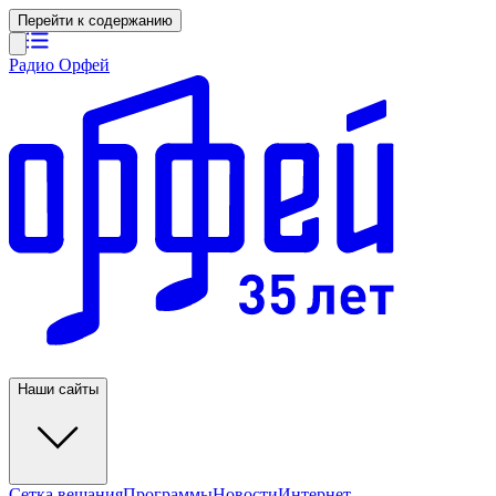
Перейти к содержанию
Радио Орфей
Наши сайты
Сетка вещания
Программы
Новости
Интернет-