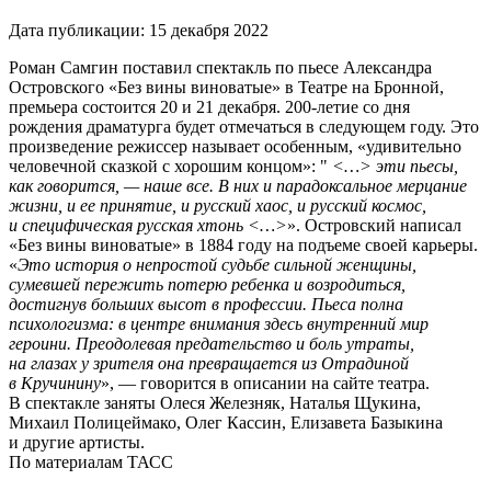
Дата публикации:
15 декабря 2022
Роман Самгин поставил спектакль по пьесе Александра
Островского «Без вины виноватые» в Театре на Бронной,
премьера состоится 20 и 21 декабря. 200-летие со дня
рождения драматурга будет отмечаться в следующем году. Это
произведение режиссер называет особенным, «удивительно
человечной сказкой с хорошим концом»: "
<…> эти пьесы,
как говорится, — наше все. В них и парадоксальное мерцание
жизни, и ее принятие, и русский хаос, и русский космос,
и специфическая русская хтонь <…>
». Островский написал
«Без вины виноватые» в 1884 году на подъеме своей карьеры.
«
Это история о непростой судьбе сильной женщины,
сумевшей пережить потерю ребенка и возродиться,
достигнув больших высот в профессии. Пьеса полна
психологизма: в центре внимания здесь внутренний мир
героини. Преодолевая предательство и боль утраты,
на глазах у зрителя она превращается из Отрадиной
в Кручинину
», — говорится в описании на сайте театра.
В спектакле заняты Олеся Железняк, Наталья Щукина,
Михаил Полицеймако, Олег Кассин, Елизавета Базыкина
и другие артисты.
По материалам ТАСС