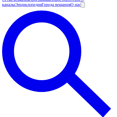
каналы
Энциклопедия
Города вещания
О нас