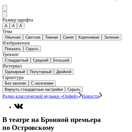
Размер шрифта
А
A
A
Тема
Обычная
Светлая
Темная
Синяя
Коричневая
Зеленая
Изображения
Показать
Скрыть
Трекинг
Стандартный
Средний
Большой
Интервал
Одинарный
Полуторный
Двойной
Гарнитура
Без засечек
С засечками
Вернуть стандартные настройки
Скрыть
Радио классической музыки «Орфей»
Новости
В театре на Бронной премьера
по Островскому