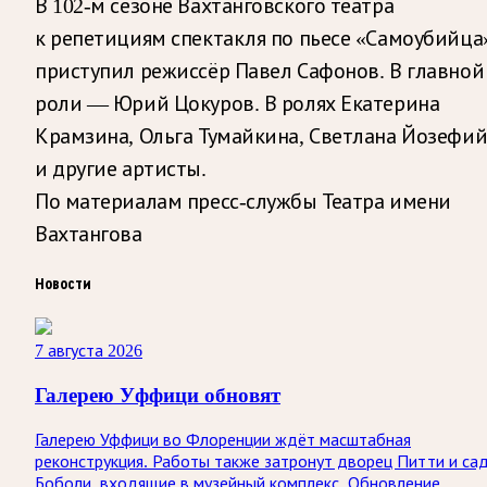
В 102-м сезоне Вахтанговского театра
к репетициям спектакля по пьесе «Самоубийца
приступил режиссёр Павел Сафонов. В главной
роли — Юрий Цокуров. В ролях Екатерина
Крамзина, Ольга Тумайкина, Светлана Йозефи
и другие артисты.
По материалам пресс-службы Театра имени
Вахтангова
Новости
7 августа 2026
Галерею Уффици обновят
Галерею Уффици во Флоренции ждёт масштабная
реконструкция. Работы также затронут дворец Питти и са
Боболи, входящие в музейный комплекс. Обновление