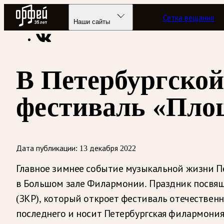
Радио Орфей
Сетка вещания
Радио классической музыки «Орфей»
Новости
Наши сайты
В Петербургско
фестиваль «Пло
Дата публикации:
13 декабря 2022
Главное зимнее событие музыкальной жизни П
в Большом зале Филармонии. Праздник посвящ
(ЗКР), который откроет фестиваль отечествен
последнего и носит Петербургская филармония