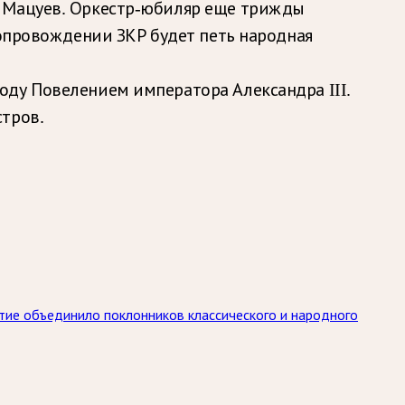
с Мацуев. Оркестр-юбиляр еще трижды
сопровождении ЗКР будет петь народная
оду Повелением императора Александра III.
стров.
ытие объединило поклонников классического и народного