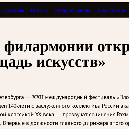
Программы
Новости
Интернет-каналы
Энциклопедия
й филармонии отк
щадь искусств»
етербурга — XXII международный фестиваль «Площ
ен 140-летию заслуженного коллектива России ак
ной классикой ХХ века — прозвучат сочинения Рах
. Впервые в должности главного дирижера этого о