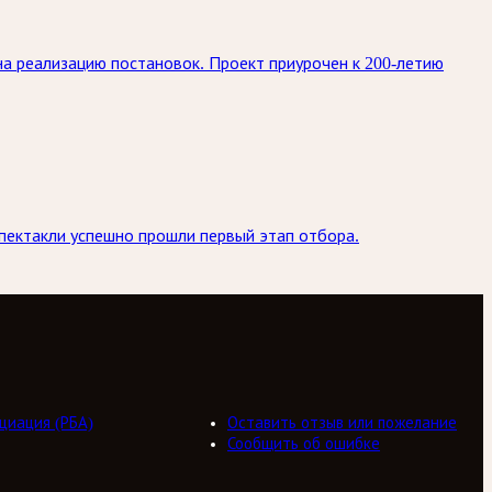
 на реализацию постановок. Проект приурочен к 200-летию
пектакли успешно прошли первый этап отбора.
циация (РБА)
Оставить отзыв или пожелание
Сообщить об ошибке