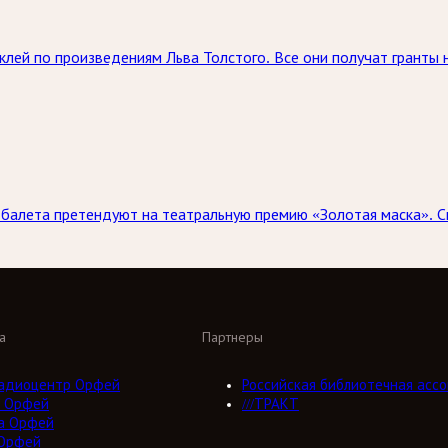
аклей по произведениям Льва Толстого. Все они получат гранты
 балета претендуют на театральную премию «Золотая маска». С
а
Партнеры
адиоцентр Орфей
Российская библиотечная ассо
 Орфей
///ТРАКТ
а Орфей
Орфей