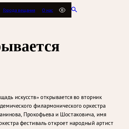
Города вещания
О нас
рывается
адь искусств» открывается во вторник
адемического филармонического оркестра
манинова, Прокофьева и Шостаковича, имя
ркестра фестиваль откроет народный артист