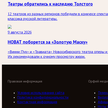
Театры обратились к наследию Толстого
12 театров из разных регионов победили в конкурсе спект
классика русской литературы.
9 августа 2026
НОВАТ поборется за «Золотую Маску»
«Винни Пух» и «Травиата» Новосибирского театра оперы и
Их рекомендовали к очному просмотру жюри.
Правовая информация
Орфей меди
Условия использования сайта
Телер
Политика конфиденциальности
Видео
Контактная информация
Афиш
Ноты 