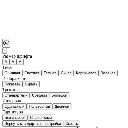
Размер шрифта
А
A
A
Тема
Обычная
Светлая
Темная
Синяя
Коричневая
Зеленая
Изображения
Показать
Скрыть
Трекинг
Стандартный
Средний
Большой
Интервал
Одинарный
Полуторный
Двойной
Гарнитура
Без засечек
С засечками
Вернуть стандартные настройки
Скрыть