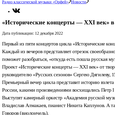
Радио классической музыки «Орфей»
Новости
«Исторические концерты — XXI век»
Дата публикации:
12 декабря 2022
Первый из пяти концертов цикла «Исторические кон
Каждый из вечеров представляет отрезок своеобразн
поможет разобраться, «откуда есть пошла русская му
Проект «Исторические концерты — XXI век» от твор
руководителю «Русских сезонов» Сергею Дягилеву, 15
Премьерный вечер цикла представит историю взлета 
России, какими произведениями восхищались Петр I 
Выступят камерный оркестр «Академия русской музы
Владислав Алмакаев, пианист Никита Каплунов. А та
Говоров (виолончель).