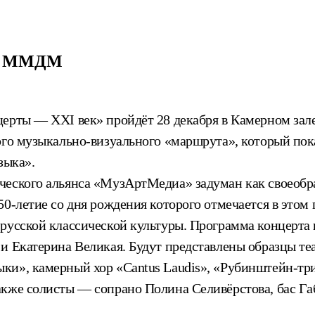
 в ММДМ
церты — XXI век» пройдёт 28 декабря в Камерном за
ого музыкально-визуального «маршрута», который пока
зыка».
ческого альянса «МузАртМедиа» задуман как своеобр
0-летие со дня рождения которого отмечается в этом г
русской классической культуры. Программа концерта 
и Екатерина Великая. Будут представлены образцы те
ки», камерный хор «Cantus Laudis», «Рубинштейн-три
кже солисты — сопрано Полина Селивёрстова, бас Габ