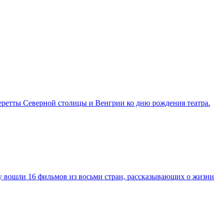
перетты Северной столицы и Венгрии ко дню рождения театра.
у вошли 16 фильмов из восьми стран, рассказывающих о жизни