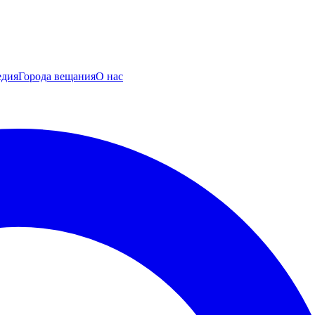
едия
Города вещания
О нас