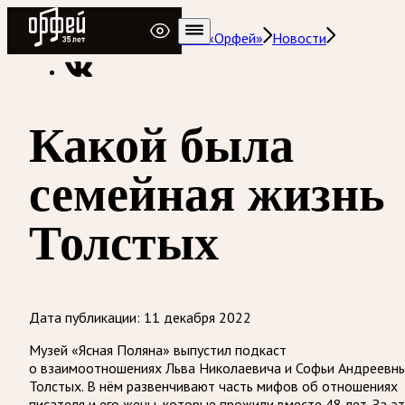
Радио Орфей
Радио классической музыки «Орфей»
Новости
Какой была
семейная жизнь
Толстых
Дата публикации:
11 декабря 2022
Музей «Ясная Поляна» выпустил подкаст
о взаимоотношениях Льва Николаевича и Софьи Андреевн
Толстых. В нём развенчивают часть мифов об отношениях
писателя и его жены, которые прожили вместе 48 лет. За э