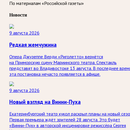
По материалам «Российской газеты»
Новости
9 августа 2026
Редкая жемчужина
Опера Джузеппе Верди «Риголетто» вернётся
на Приморскую сцену Мариинского театра. Спектакль
представят во Владивостоке 13 августа. В последнее врем
эта постановка нечасто появляется в афише.
9 августа 2026
Новый взгляд на Винни-Пуха
Екатеринбургский театр кукол раскрыл планы на новый сезо
Первая премьера ждёт зрителей 28 августа. Это будет
«Винни-Пух» в авторской инсценировке режиссёра Сергея