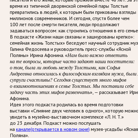
время из типичной дворянской семейной пары Толстые
превратились в людей, к которым были прикованы взгляды
миллионов современников. И сегодня, спустя более чем
100 лет после смерти писателя, люди продолжают
задаваться вопросом: как строились отношения в его семье
В подкасте «Жизни наши связаны и зашнурованы крепко»:
семейная жизнь Толстых» беседуют научный сотрудник муз
Галина Федосеева и руководитель пресс-службы «Ясной
Поляны» Ирина Афонина. «
Нам было важно ответить
на те вопросы, которые часто задают наши посетители:
о том, была ли любовь между Толстыми, как Софья
Андреевна относилась к философским взглядам мужа, были 
супруги счастливы? Сегодня существует много мифов
о взаимоотношениях в семье Толстых. Мы поставили себе
», — рассказывает Ир
задачу часть этих мифов развенчать
Афонина.
Идея этого подкаста родилась во время подготовки
выставки «Слияние двух человек в одного», которую можн
увидеть в музейно-выставочном комплексе «Л. Н. Т.»
до 23 декабря. Подкаст можно послушать
на
канале
(открывается в новом окне)
музея-усадьбы «Ясная
Поляна».