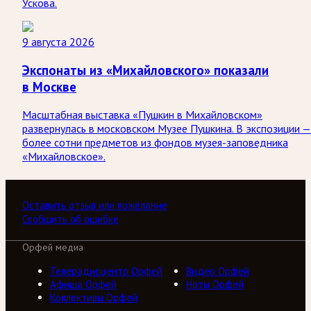
Ускова.
9 августа 2026
Экспонаты из «Михайловского» показали
в Москве
Масштабная выставка «Пушкин в Михайловском»
развернулась в московском Музее Пушкина. В экспозиции —
более сотни предметов из фондов музея-заповедника
«Михайловское».
Оставить отзыв или пожелание
Сообщить об ошибке
Орфей медиа
Телерадиоцентр Орфей
Видео Орфей
Афиша Орфей
Ноты Орфей
Коллективы Орфей