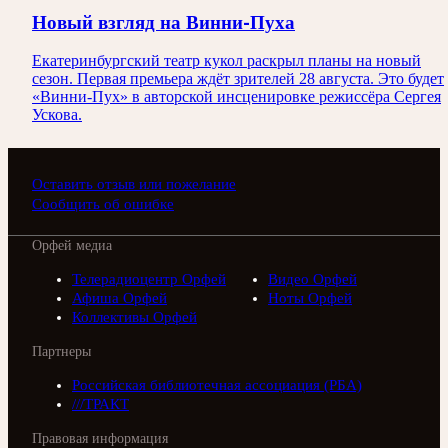
Новый взгляд на Винни-Пуха
Екатеринбургский театр кукол раскрыл планы на новый
сезон. Первая премьера ждёт зрителей 28 августа. Это будет
«Винни-Пух» в авторской инсценировке режиссёра Сергея
Ускова.
Оставить отзыв или пожелание
Сообщить об ошибке
Орфей медиа
Телерадиоцентр Орфей
Видео Орфей
Афиша Орфей
Ноты Орфей
Коллективы Орфей
Партнеры
Российская библиотечная ассоциация (РБА)
///ТРАКТ
Правовая информация