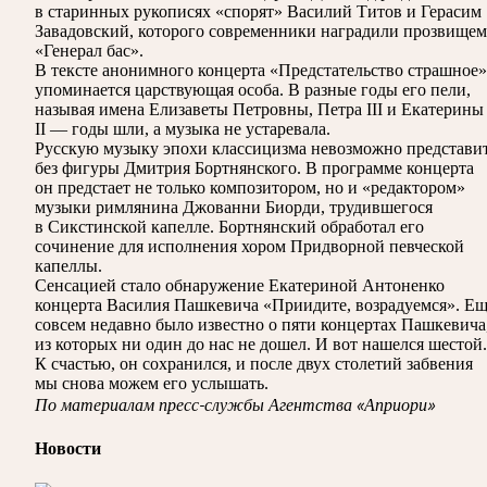
в старинных рукописях «спорят» Василий Титов и Герасим
Завадовский, которого современники наградили прозвищем
«Генерал бас».
В тексте анонимного концерта «Предстательство страшное»
упоминается царствующая особа. В разные годы его пели,
называя имена Елизаветы Петровны, Петра III и Екатерины
II — годы шли, а музыка не устаревала.
Русскую музыку эпохи классицизма невозможно представи
без фигуры Дмитрия Бортнянского. В программе концерта
он предстает не только композитором, но и «редактором»
музыки римлянина Джованни Биорди, трудившегося
в Сикстинской капелле. Бортнянский обработал его
сочинение для исполнения хором Придворной певческой
капеллы.
Сенсацией стало обнаружение Екатериной Антоненко
концерта Василия Пашкевича «Приидите, возрадуемся». Е
совсем недавно было известно о пяти концертах Пашкевича
из которых ни один до нас не дошел. И вот нашелся шестой.
К счастью, он сохранился, и после двух столетий забвения
мы снова можем его услышать.
По материалам пресс-службы Агентства «Априори»
Новости