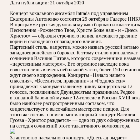
Дата публикации:
21 октября 2020
Концерт вокального ансамбля Intrada под управлением
Екатерины Антоненко состоится 25 октября в Галерее НИК
В программе русская духовная музыка барокко и классициз
Песнопения «Рождество Твое, Христе Боже наш» и «Днесь
Христос» — образцы строчного пения, имеющего древние
корни и свободного от западного влияния.
Партесный стиль, напротив, можно назвать русской ветвью
западноевропейского барокко. К этому стилю принадлежат
сочинения Василия Титова, которого современники называ
«царственным мастером». Его огромное наследие пока
известно лишь в очень небольшой части, более 150 сочине
ждут своего возрождения. Концерты «Начало нашего
спасения», «Веселитеся, праведнии» и «Родился еси»
принадлежат к монументальному циклу концертов на 12
голосов, посвященных Двунадесятым праздникам. Редкое
в западной барочной музыке 12-голосие в России XVIII век
было наиболее распространенным составом, что
свидетельствует о высочайшем мастерстве певцов. Для
этого же состава написан миниатюрный концерт Василия
Гусева «Христос раждается» — одно из двух обнаруженных
на сегодня сочинений этого талантливого композитора.
За авторство пасхального концерта «Днесь ад рыдает»