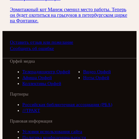
Эрмитажный кот Манеж сменил место работы. Теперь
он будет охотиться на грызунов в петербургском цирке
на Фонтанке.
Оставить отзыв или пожелание
Сообщить об ошибке
Орфей медиа
Телерадиоцентр Орфей
Видео Орфей
Афиша Орфей
Ноты Орфей
Коллективы Орфей
Партнеры
Российская библиотечная ассоциация (РБА)
///ТРАКТ
Правовая информация
Условия использования сайта
Политика конфиденциальности