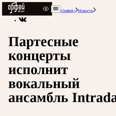
Радио Орфей
Радио классической музыки «Орфей»
Новости
Партесные
концерты
исполнит
вокальный
ансамбль Intrad