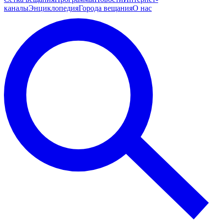
каналы
Энциклопедия
Города вещания
О нас