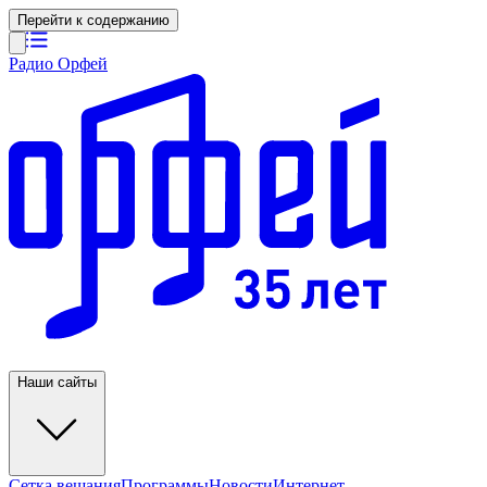
Перейти к содержанию
Радио Орфей
Наши сайты
Сетка вещания
Программы
Новости
Интернет-