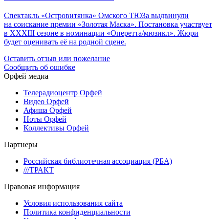
Спектакль «Островитянка» Омского ТЮЗа выдвинули
на соискание премии «Золотая Маска». Постановка участвует
в XXXIII сезоне в номинации «Оперетта/мюзикл». Жюри
будет оценивать её на родной сцене.
Оставить отзыв или пожелание
Сообщить об ошибке
Орфей медиа
Телерадиоцентр Орфей
Видео Орфей
Афиша Орфей
Ноты Орфей
Коллективы Орфей
Партнеры
Российская библиотечная ассоциация (РБА)
///ТРАКТ
Правовая информация
Условия использования сайта
Политика конфиденциальности