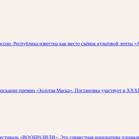
и. Республика известна как место съёмок культовой ленты «А 
скание премии «Золотая Маска». Постановка участвует в XXXI
естиваль «ВООБРАЗИЛИ». Это совместная инициатива площадки