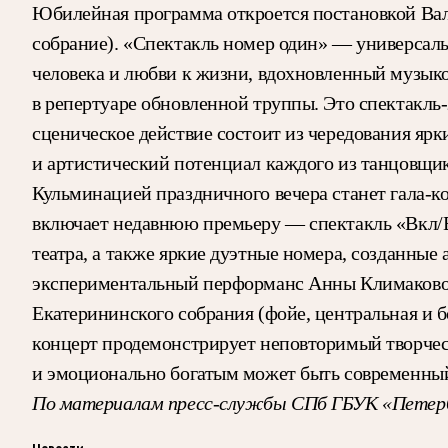
Юбилейная программа откроется постановкой Вале
собрание). «Спектакль номер один» — универсальн
человека и любви к жизни, вдохновленный музыкой
в репертуаре обновленной труппы. Это спектакль-
сценическое действие состоит из чередования я
и артистический потенциал каждого из танцовщик
Кульминацией праздничного вечера станет гала-ко
включает недавнюю премьеру — спектакль «Вкл/В
театра, а также яркие дуэтные номера, созданны
экспериментальный перформанс Анны Климаковой 
Екатерининского собрания (фойе, центральная и б
концерт продемонстрирует неповторимый творческ
и эмоционально богатым может быть современный
По материалам пресс-службы СПб ГБУК «Петер