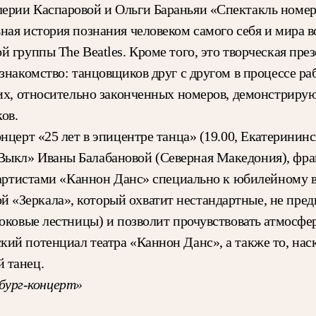
рии Каспаровой и Ольги Бараньяи «Спектакль номер о
ая история познания человеком самого себя и мира в
 группы The Beatles. Кроме того, это творческая през
знакомство: танцовщиков друг с другом в процессе ра
рких, относительно законченных номеров, демонстрир
ов.
нцерт «25 лет в эпицентре танца» (19.00, Екатеринин
ыкл» Иваны Балабановой (Северная Македония), фраг
е артистами «Каннон Данс» специально к юбилейному 
«Зеркала», который охватит нестандартные, не предн
оковые лестницы) и позволит прочувствовать атмосфер
ий потенциал театра «Каннон Данс», а также то, на
 танец.
бург-концерт»