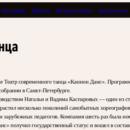
Программы
Новости
Интернет-каналы
Энциклопедия
анца
 Театр современного танца «Каннон Данс». Программу
собрании в Санкт-Петербурге.
ководством Натальи и Вадима Каспаровых — один из с
 взрастил несколько поколений самобытных хореографов
 и зарубежных педагогов. Компания шесть раз была 
нс» получил государственный статус и вошел в соста