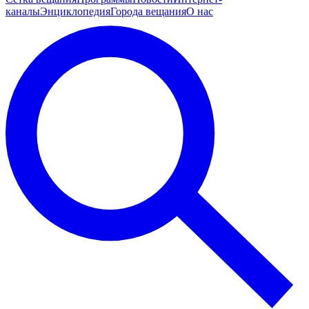
каналы
Энциклопедия
Города вещания
О нас