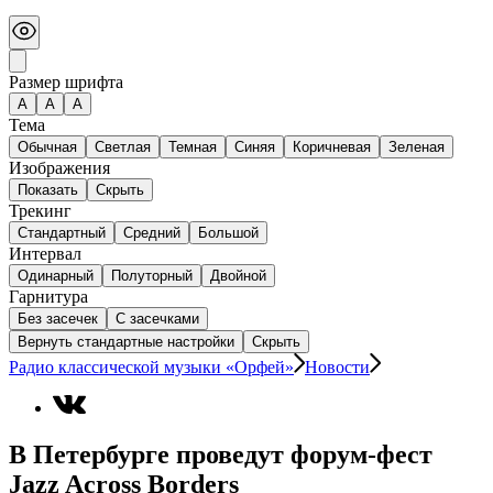
Размер шрифта
А
A
A
Тема
Обычная
Светлая
Темная
Синяя
Коричневая
Зеленая
Изображения
Показать
Скрыть
Трекинг
Стандартный
Средний
Большой
Интервал
Одинарный
Полуторный
Двойной
Гарнитура
Без засечек
С засечками
Вернуть стандартные настройки
Скрыть
Радио классической музыки «Орфей»
Новости
В Петербурге проведут форум-фест
Jazz Across Borders