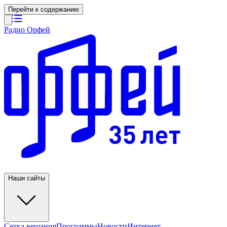
Перейти к содержанию
Радио Орфей
Наши сайты
Сетка вещания
Программы
Новости
Интернет-