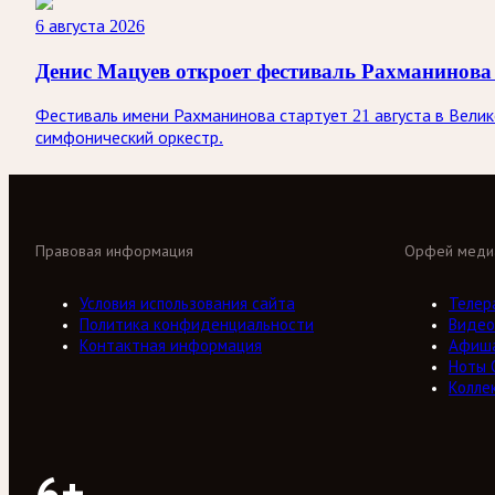
6 августа 2026
Денис Мацуев откроет фестиваль Рахманинова
Фестиваль имени Рахманинова стартует 21 августа в Вели
симфонический оркестр.
Правовая информация
Орфей меди
Условия использования сайта
Телер
Политика конфиденциальности
Видео
Контактная информация
Афиш
Ноты 
Колле
6+