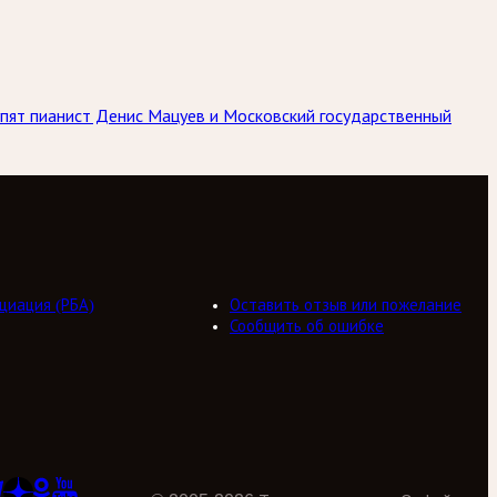
упят пианист Денис Мацуев и Московский государственный
циация (РБА)
Оставить отзыв или пожелание
Сообщить об ошибке