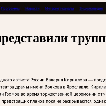
Программы
Новости
Интернет-каналы
Энциклопедия
представили трупп
дного артиста России Валерия Кириллова — предс
 театра драмы имени Волкова в Ярославле. Кирилло
рман Громов во время торжественной церемонии от
предстоящих планов пока не раскрываются, однако