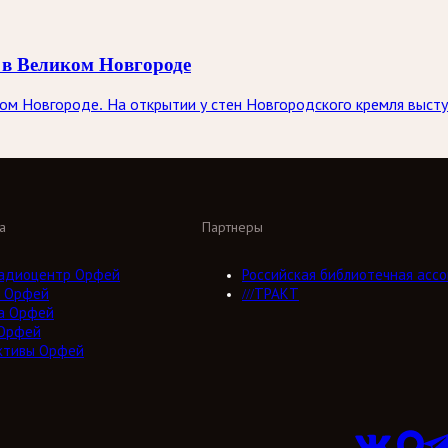
 в Великом Новгороде
ком Новгороде. На открытии у стен Новгородского кремля выст
а
Партнеры
адиоцентр Орфей
Российская библиотечная ассо
 Орфей
///ТРАКТ
а Орфей
Орфей
ктивы Орфей