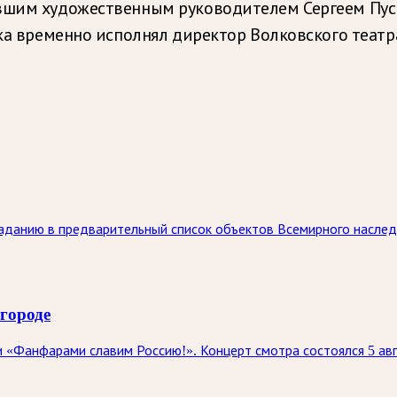
вшим художественным руководителем Сергеем Пуск
ука временно исполнял директор Волковского театр
паданию в предварительный список объектов Всемирного насл
городе
 «Фанфарами славим Россию!». Концерт смотра состоялся 5 ав