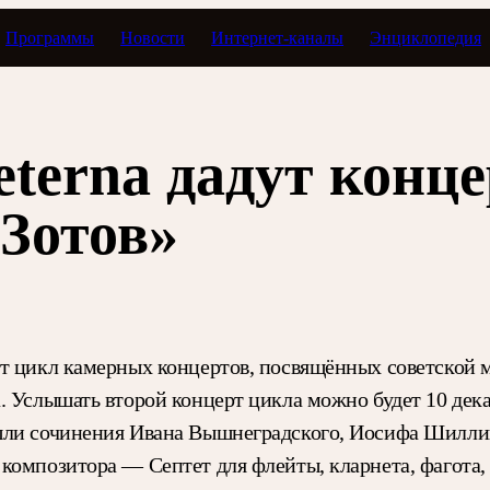
Программы
Новости
Интернет-каналы
Энциклопедия
terna дадут конце
«Зотов»
т цикл камерных концертов, посвящённых советской м
. Услышать второй концерт цикла можно будет 10 дек
шли сочинения Ивана Вышнеградского, Иосифа Шиллинг
композитора — Септет для флейты, кларнета, фагота, 