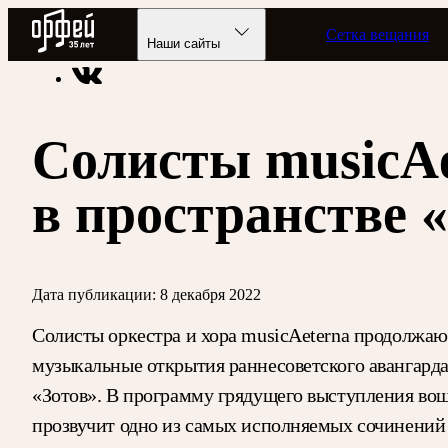
Радио Орфей
Сетка вещания
Радио классической музыки «Орфей»
Новости
Наши сайты
Солисты musicAe
в пространстве 
Дата публикации:
8 декабря 2022
Солисты оркестра и хора musicAeterna продолжаю
музыкальные открытия раннесоветского авангарда
«Зотов». В программу грядущего выступления во
прозвучит одно из самых исполняемых сочинений 