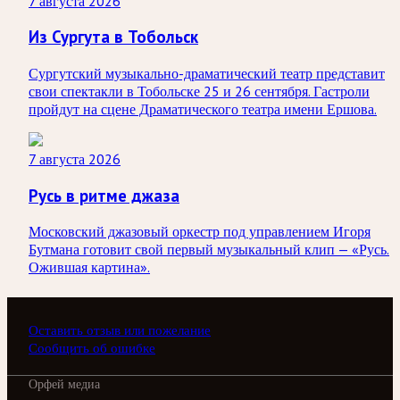
7 августа 2026
Из Сургута в Тобольск
Сургутский музыкально-драматический театр представит
свои спектакли в Тобольске 25 и 26 сентября. Гастроли
пройдут на сцене Драматического театра имени Ершова.
7 августа 2026
Русь в ритме джаза
Московский джазовый оркестр под управлением Игоря
Бутмана готовит свой первый музыкальный клип — «Русь.
Ожившая картина».
Оставить отзыв или пожелание
Сообщить об ошибке
Орфей медиа