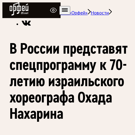
Радио Орфей
Радио классической музыки «Орфей»
Новости
В России представят
спецпрограмму к 70-
летию израильского
хореографа Охада
Нахарина