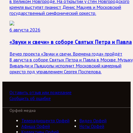
в Великом Новгороде. На открытии у стен Новгородского
кремля выступят пианист Денис Мацуев и Московский
государственный симфонический оркестр.
6 августа 2026
«Звуки и свечи» в соборе Святых Петра и Павла
Вечер проекта «Звуки и свечи. Времена года» пройдёт
8 августа в соборе Святых Петра и Павла в Москве. Музыку
Вивальди и Пьяццолы исполнит Московский камерный
оркестр под управлением Сергея Поспелова.
Оставить отзыв или пожелание
Сообщить об ошибке
Орфей медиа
Телерадиоцентр Орфей
Видео Орфей
Афиша Орфей
Ноты Орфей
Коллективы Орфей