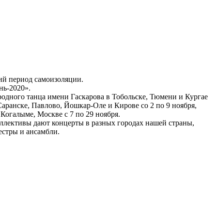
ий период самоизоляции.
нь-2020».
родного танца имени Гаскарова в Тобольске, Тюмени и Кургае
 Саранске, Павлово, Йошкар-Оле и Кирове со 2 по 9 ноября,
Когалыме, Москве с 7 по 29 ноября.
ллективы дают концерты в разных городах нашей страны,
естры и ансамбли.