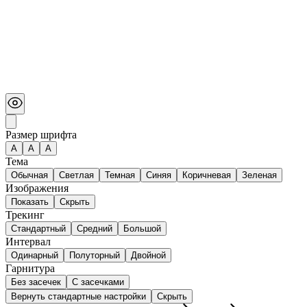
Размер шрифта
А
A
A
Тема
Обычная
Светлая
Темная
Синяя
Коричневая
Зеленая
Изображения
Показать
Скрыть
Трекинг
Стандартный
Средний
Большой
Интервал
Одинарный
Полуторный
Двойной
Гарнитура
Без засечек
С засечками
Вернуть стандартные настройки
Скрыть