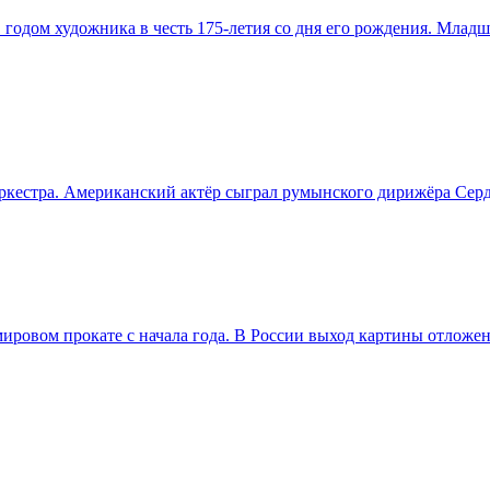
одом художника в честь 175-летия со дня его рождения. Младш
ркестра. Американский актёр сыграл румынского дирижёра Сер
ровом прокате с начала года. В России выход картины отложен 