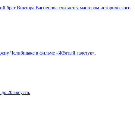
ий брат Виктора Васнецова считается мастером исторического
джиу Челибидаке в фильме «Жёлтый галстук».
до 20 августа.