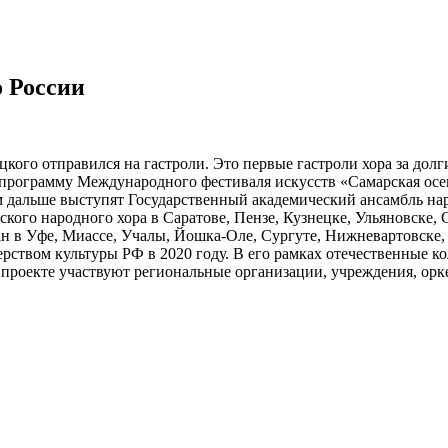
 России
го отправился на гастроли. Это первые гастроли хора за долг
 программу Международного фестиваля искусств «Самарская осе
м дальше выступят Государственный академический ансамбль на
сского народного хора в Саратове, Пензе, Кузнецке, Ульяновске,
н в Уфе, Миассе, Учалы, Йошка-Оле, Сургуте, Нижневартовске, 
твом культуры РФ в 2020 году. В его рамках отечественные ко
 проекте участвуют региональные организации, учреждения, орк