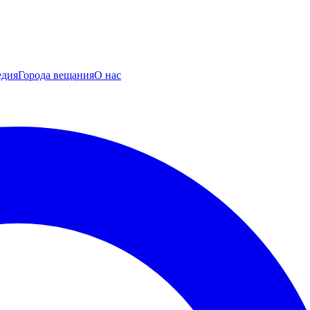
едия
Города вещания
О нас