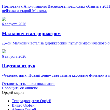
Праправнук Аполлинария Васнецова предложил объявить 2031 г
пейзажа и старой Москвы.
6 августа 2026
Малкович стал дирижёром
Джон Малкович встал за дирижёрский пульт симфонического о
6 августа 2026
Паутина из рук
«Человек-паук: Новый день» стал самым кассовым фильмом в ми
Оставить отзыв или пожелание
Сообщить об ошибке
Орфей медиа
Телерадиоцентр Орфей
Видео Орфей
Афиша Орфей