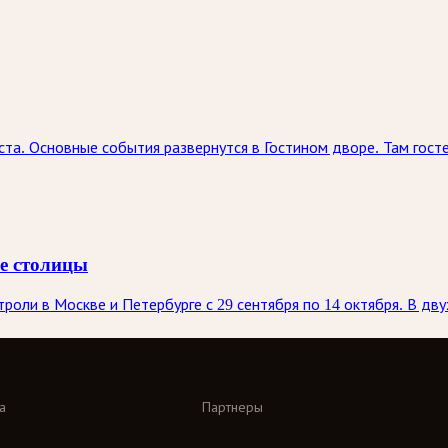
ста. Основные события развернутся в Гостином дворе. Там госте
ве столицы
оли в Москве и Петербурге с 29 сентября по 14 октября. В дву
а
Партнеры