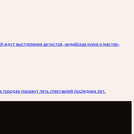
й ждут выступления артистов, индийская кухня и мастер-
х городах покажут пять спектаклей последних лет.