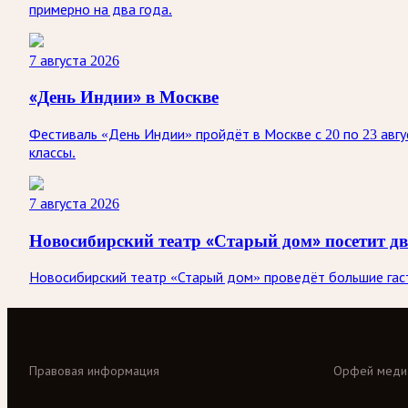
примерно на два года.
7 августа 2026
«День Индии» в Москве
Фестиваль «День Индии» пройдёт в Москве с 20 по 23 авгу
классы.
7 августа 2026
Новосибирский театр «Старый дом» посетит д
Новосибирский театр «Старый дом» проведёт большие гастр
Правовая информация
Орфей меди