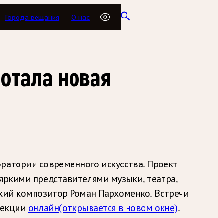
Города вещания
О нас
ботала новая
ратории современного искусства. Проект
 яркими представителями музыки, театра,
ский композитор Роман Пархоменко. Встречи
 лекции
онлайн
(открывается в новом окне)
.