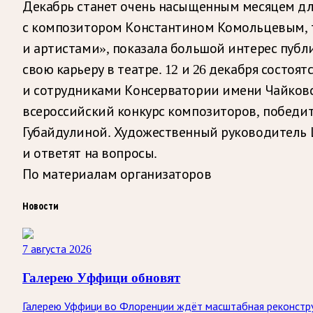
Декабрь станет очень насыщенным месяцем для
с композитором Константином Комольцевым, т
и артистами», показала большой интерес публ
свою карьеру в театре. 12 и 26 декабря сост
и сотрудниками Консерватории имени Чайковс
всероссийский конкурс композиторов, победи
Губайдулиной. Художественный руководитель 
и ответят на вопросы.
По материалам организаторов
Новости
7 августа 2026
Галерею Уффици обновят
Галерею Уффици во Флоренции ждёт масштабная реконстру