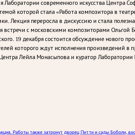
 Лаборатории современного искусства Центра Соф
емой которой стала «Работа композитора в театре
ики. Лекция переросла в дискуссию и стала полез
оятся встречи с московскими композиторами Ольго
кого. 19 декабря состоится обсуждение нового пр
телей которого ждут исполнения произведений в 
Центра Лейла Монасыпова и куратор Лаборатории 
кция. Работы также затронут дворец Питти и сады Боболи, вх