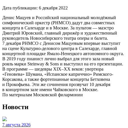
Дата публикации:
6 декабря 2022
Денис Мацуев и Российский национальный молодёжный
симфонический оркестр (РНМСО) дадут два совместных
концерта в Салехарде и в Москве. За пультом — маэстро
Дмитрий Юровский, главный дирижёр и художественный
руководитель Новосибирского театра оперы и балета.
7 декабря РНМСО
с Денисом Мацуевым впервые выступит
на сцене Культурно-делового центра в Салехарде, главной
концертной площадке Ямало-Ненецкого автономного округа.
В 2019 году пианист лично выбрал для этого зала новый
рояль марки Steinway & Sons и выступил на его презентации.
В программе — шедевры XIX–XX веков: увертюра
«Геновева» Шумана, «Испанское каприччио» Римского-
Корсакова, а также фортепианные концерты Бетховена
и Прокофьева. Эти же сочинения прозвучат 10 декабря
в концертном зале имени Чайковского в Москве.
По материалам Московской филармонии
Новости
7 августа 2026