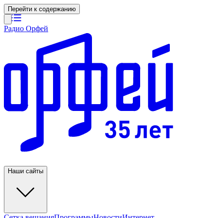
Перейти к содержанию
Радио Орфей
Наши сайты
Сетка вещания
Программы
Новости
Интернет-