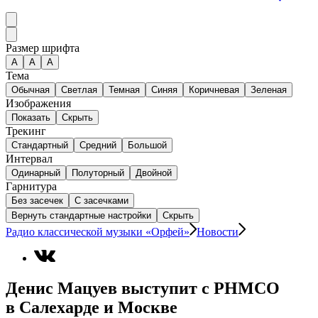
Размер шрифта
А
A
A
Тема
Обычная
Светлая
Темная
Синяя
Коричневая
Зеленая
Изображения
Показать
Скрыть
Трекинг
Стандартный
Средний
Большой
Интервал
Одинарный
Полуторный
Двойной
Гарнитура
Без засечек
С засечками
Вернуть стандартные настройки
Скрыть
Радио классической музыки «Орфей»
Новости
Денис Мацуев выступит с РНМСО
в Салехарде и Москве