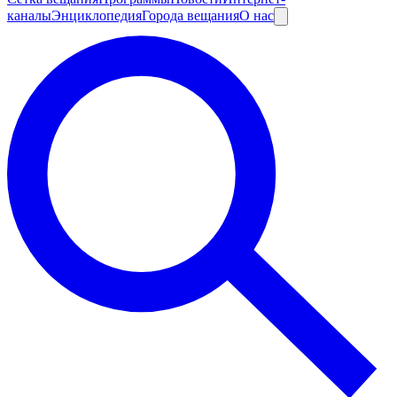
каналы
Энциклопедия
Города вещания
О нас