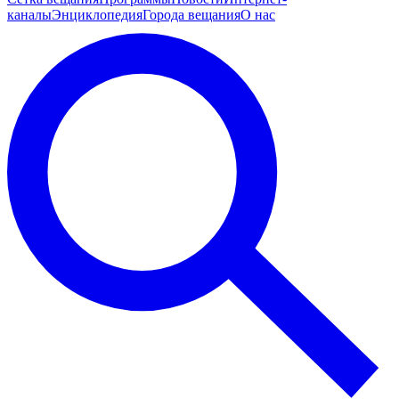
каналы
Энциклопедия
Города вещания
О нас