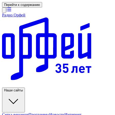
Перейти к содержанию
Радио Орфей
Наши сайты
Сетка вещания
Программы
Новости
Интернет-