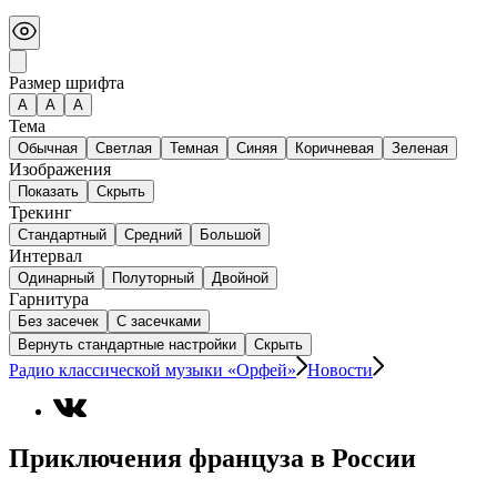
Размер шрифта
А
A
A
Тема
Обычная
Светлая
Темная
Синяя
Коричневая
Зеленая
Изображения
Показать
Скрыть
Трекинг
Стандартный
Средний
Большой
Интервал
Одинарный
Полуторный
Двойной
Гарнитура
Без засечек
С засечками
Вернуть стандартные настройки
Скрыть
Радио классической музыки «Орфей»
Новости
Приключения француза в России