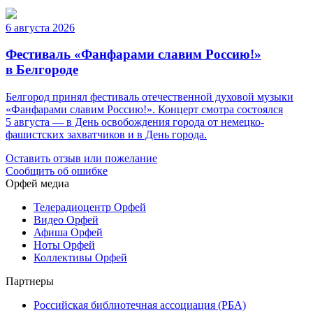
6 августа 2026
Фестиваль «Фанфарами славим Россию!»
в Белгороде
Белгород принял фестиваль отечественной духовой музыки
«Фанфарами славим Россию!». Концерт смотра состоялся
5 августа — в День освобождения города от немецко-
фашистских захватчиков и в День города.
Оставить отзыв или пожелание
Сообщить об ошибке
Орфей медиа
Телерадиоцентр Орфей
Видео Орфей
Афиша Орфей
Ноты Орфей
Коллективы Орфей
Партнеры
Российская библиотечная ассоциация (РБА)