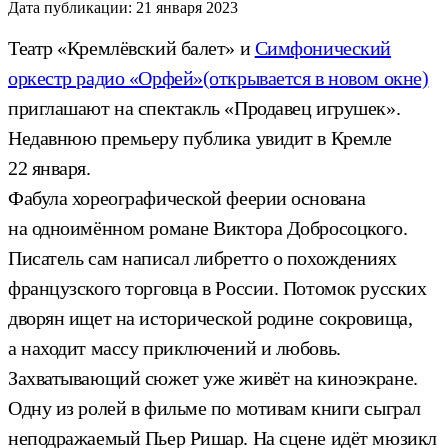
Дата публикации:
21 января 2023
Театр «Кремлёвский балет» и
Симфонический
оркестр радио «Орфей»
(открывается в новом окне)
приглашают на спектакль «Продавец игрушек».
Недавнюю премьеру публика увидит в Кремле
22 января.
Фабула хореографической феерии основана
на одноимённом романе Виктора Добросоцкого.
Писатель сам написал либретто о похождениях
французского торговца в России. Потомок русских
дворян ищет на исторической родине сокровища,
а находит массу приключений и любовь.
Захватывающий сюжет уже живёт на киноэкране.
Одну из ролей в фильме по мотивам книги сыграл
неподражаемый Пьер Ришар. На сцене идёт мюзикл