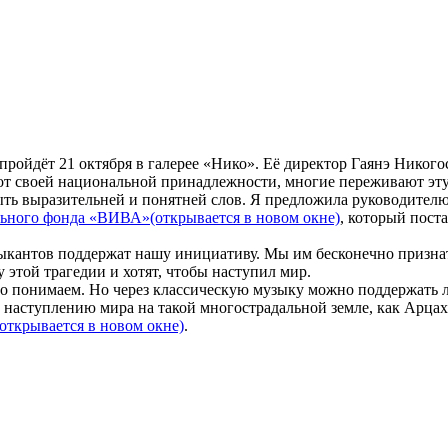
ойдёт 21 октября в галерее «Нико». Её директор Гаянэ Никогос
 от своей национальной принадлежности, многие переживают эту
ыть выразительней и понятней слов. Я предложила руководителю 
льного фонда «ВИВА»
(открывается в новом окне)
, который пост
кантов поддержат нашу инициативу. Мы им бесконечно признате
той трагедии и хотят, чтобы наступил мир.
то понимаем. Но через классическую музыку можно поддержать л
наступлению мира на такой многострадальной земле, как Арцах
(открывается в новом окне)
.