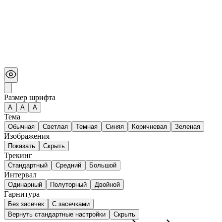
Размер шрифта
А
A
A
Тема
Обычная
Светлая
Темная
Синяя
Коричневая
Зеленая
Изображения
Показать
Скрыть
Трекинг
Стандартный
Средний
Большой
Интервал
Одинарный
Полуторный
Двойной
Гарнитура
Без засечек
С засечками
Вернуть стандартные настройки
Скрыть