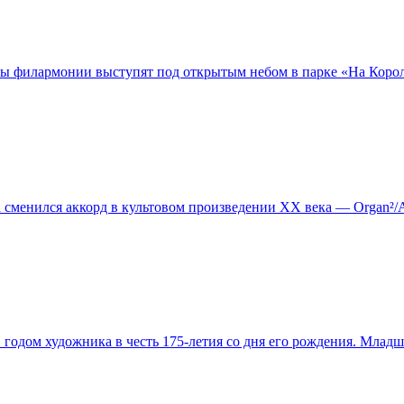
ы филармонии выступят под открытым небом в парке «На Королё
да сменился аккорд в культовом произведении XX века — Organ
одом художника в честь 175-летия со дня его рождения. Младш