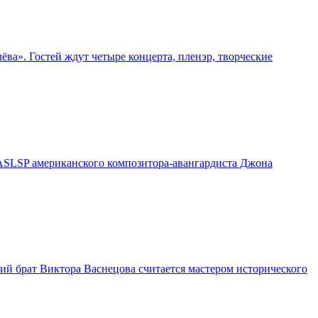
ва». Гостей ждут четыре концерта, пленэр, творческие
²/ASLSP американского композитора-авангардиста Джона
ий брат Виктора Васнецова считается мастером исторического