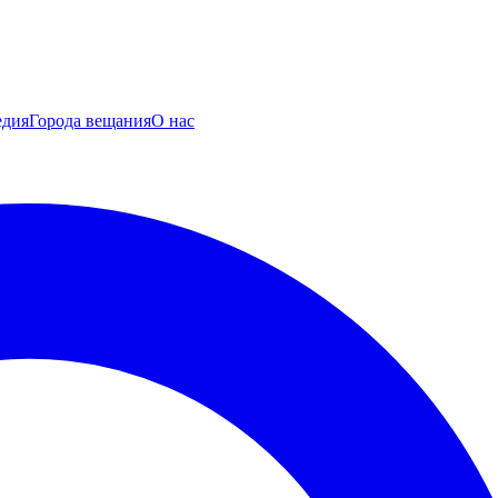
едия
Города вещания
О нас