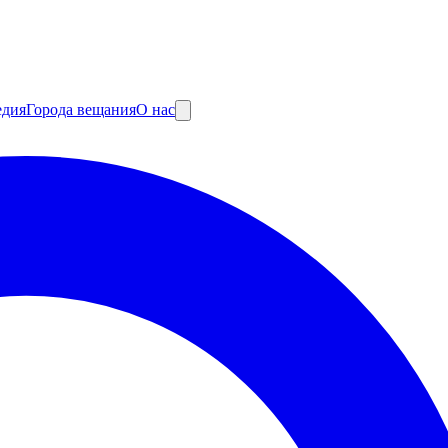
едия
Города вещания
О нас