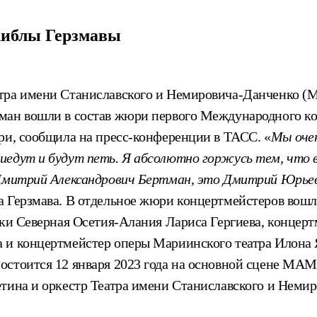
Хиблы Герзмавы
тра имени Станиславского и Немировича-Данченко (
ман вошли в состав жюри первого Международного ко
ри, сообщила на пресс-конференции в ТАСС. «
Мы очен
иедут и будут петь. Я абсолютно горжусь тем, что в
 Дмитрий Александрович Бертман, это Дмитрий Юрьев
а Герзмава. В отдельное жюри концертмейстеров вош
лики Северная Осетия-Алания Лариса Гергиева, конце
 и концертмейстер оперы Мариинского театра Илона 
стоится 12 января 2023 года на основной сцене МАМТ
етина и оркестр Театра имени Станиславского и Неми