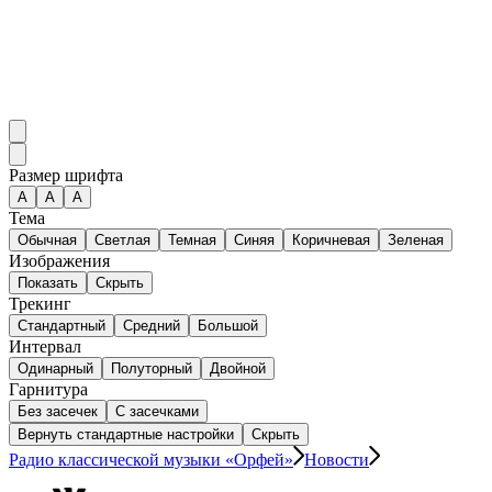
Размер шрифта
А
A
A
Тема
Обычная
Светлая
Темная
Синяя
Коричневая
Зеленая
Изображения
Показать
Скрыть
Трекинг
Стандартный
Средний
Большой
Интервал
Одинарный
Полуторный
Двойной
Гарнитура
Без засечек
С засечками
Вернуть стандартные настройки
Скрыть
Радио классической музыки «Орфей»
Новости