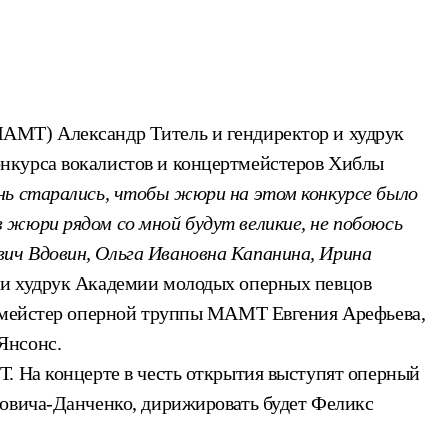
МАМТ) Александр Титель и гендиректор и худрук
нкурса вокалистов и концертмейстеров Хиблы
ь старались, чтобы жюри на этом конкурсе было
 жюри рядом со мной будут великие, не побоюсь
ич Вдовин, Ольга Ивановна Капанина, Ирина
ли худрук Академии молодых оперных певцов
ртмейстер оперной труппы МАМТ Евгения Арефьева,
Янсонс.
. На концерте в честь открытия выступят оперный
ровича-Данченко, дирижировать будет Феликс