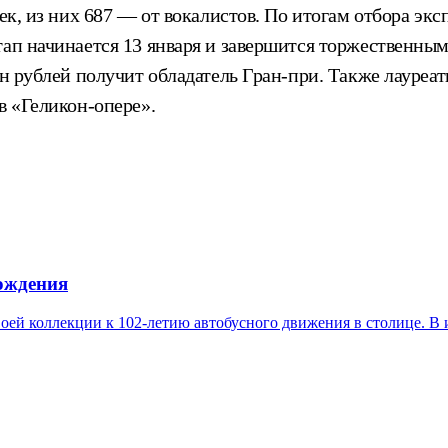
век, из них 687 — от вокалистов. По итогам отбора эк
тап начинается 13 января и завершится торжественны
млн рублей получит обладатель Гран-при. Также лауре
в «Геликон-опере».
рождения
оей коллекции к 102-летию автобусного движения в столице. В